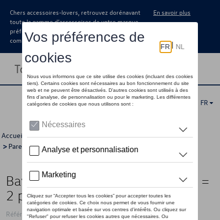
Chers accessoires-lovers, retrouvez dorénavant
En savoir plus
toute la gamme d’accessoires de votre marque
préférée sous forme de catalogue à
commander auprès de votre concessionaire.
Toggle navigation
FR
Accueil
>
Catalogue Volkswagen
>
Confort et protection
>
Pare-boue
> Détail
Bavette garde-boue, Avant, 1 jeu =
2 pièces
Référence: 1K8075111