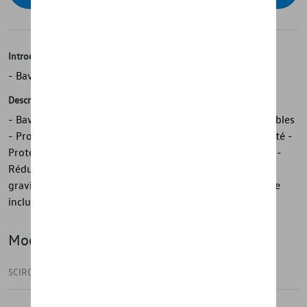
Introduction
- Bavettes avant Volkswagen d'origine
Description
- Bavettes avant Volkswagen d'origine - Durables - Durables
- Protègent contre les rayures - Protègent contre la saleté -
Protègent le soubassement, les bas de caisse et la porte -
Réduisent les éclaboussures - Minimisent l'impact des
gravillons - 1 jeu = 2 pièces, avant - Matériel de montage
inclus
Modèle(s)
SCIROCCO