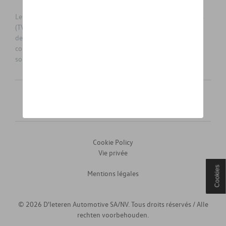
Les prix affichés sur le présent site sont des prix recommandés
(TVAc), hors éventuels frais de montage. Pour connaitre le prix
de vente actuel et les éventuels frais de montage, veuillez
contacter votre concessionnaire/agent. Les prix recommandés
sont sujets à des changements sans préavis.
Français
Nederlands
Cookie Policy
Vie privée
Cookies
Mentions légales
© 2026 D'Ieteren Automotive SA/NV. Tous droits réservés / Alle
rechten voorbehouden.