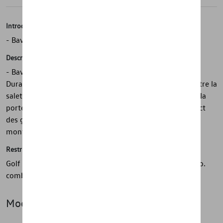
Introduction
- Bavettes arrière Volkswagen d'origine
Description
- Bavettes arrière Volkswagen d'origine - Durables -
Durables - Protègent contre les rayures - Protègent contre la
saleté - Protègent le soubassement, les bas de caisse et la
porte - Réduisent les éclaboussures - Minimisent l'impact
des gravillons - 1 jeu = 2 pièces, arrière - Matériel de
montage inclus
Restrictions
Golf VII Variant (A7-5G) À utiliser uniquement avec PR no.
combinaison : 2JB
Modèle(s)