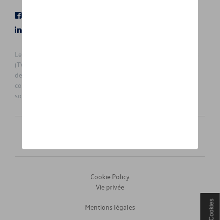
Facebook
Youtube
LinkedIn
Instagram
Les prix affichés sur le présent site sont des prix recommandés
(TVAc), hors éventuels frais de montage. Pour connaitre le prix
de vente actuel et les éventuels frais de montage, veuillez
contacter votre concessionnaire/agent. Les prix recommandés
sont sujets à des changements sans préavis.
Français
Nederlands
Cookie Policy
Vie privée
Cookies
Mentions légales