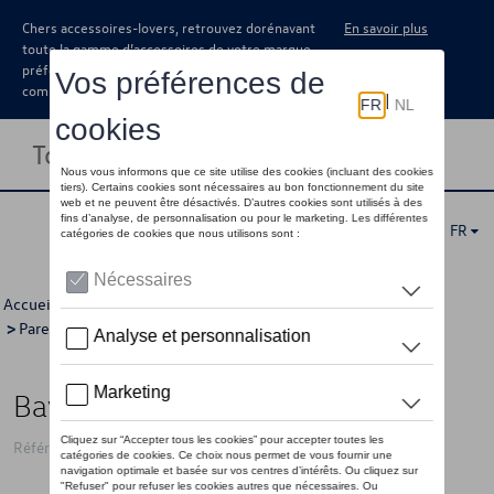
Chers accessoires-lovers, retrouvez dorénavant
En savoir plus
toute la gamme d’accessoires de votre marque
préférée sous forme de catalogue à
commander auprès de votre concessionaire.
Toggle navigation
FR
Accueil
>
Catalogue Volkswagen
>
Confort et protection
>
Pare-boue
> Détail
Bavette garde-boue, arrière
Référence: 5G9075101