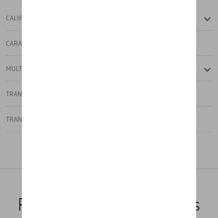
CALIFORNIA
CARAVELLE
MULTIVAN
TRANSPORTER
TRANSPORTER FOURGON
Produits recommandés