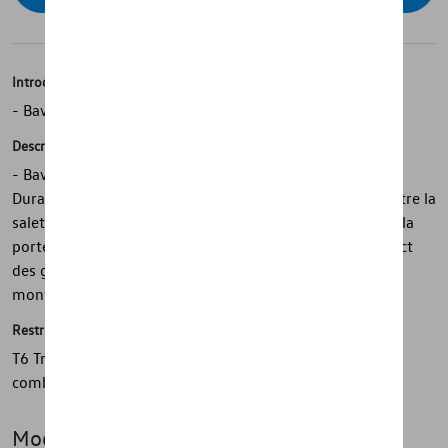
Introduction
- Bavettes arrière Volkswagen d'origine
Description
- Bavettes arrière Volkswagen d'origine - Durables -
Durables - Protègent contre les rayures - Protègent contre la
saleté - Protègent le soubassement, les bas de caisse et la
porte - Réduisent les éclaboussures - Minimisent l'impact
des gravillons - 1 jeu = 2 pièces, arrière - Matériel de
montage inclus
Restrictions
T6 Transporter A utiliser uniquement avec PR no.
combinaison : 3RD, 3RE, 3RF, 3RG
Modèle(s)