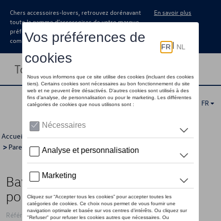
Chers accessoires-lovers, retrouvez dorénavant
En savoir plus
toute la gamme d’accessoires de votre marque
préférée sous forme de catalogue à
commander auprès de votre concessionaire.
Toggle navigation
FR
Accueil
>
Catalogue Volkswagen
>
Confort et protection
>
Pare-boue
> Détail
Bavette garde-boue, Arrière, pas
pour pick-up
Référence: 7H0075101