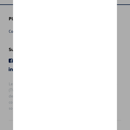
Plus d'informations
Conditions de vente
Suivez nous
Facebook
Youtube
LinkedIn
Instagram
Les prix affichés sur le présent site sont des prix recommandés
(TVAc), hors éventuels frais de montage. Pour connaitre le prix
de vente actuel et les éventuels frais de montage, veuillez
contacter votre concessionnaire/agent. Les prix recommandés
sont sujets à des changements sans préavis.