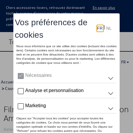
Chers accessoires-lovers, retrouvez dorénavant
En savoir plus
toute la gamme d’accessoires de votre marque
préférée sous forme de catalogue à
commander auprès de votre concessionaire.
Toggle navigation
FR
Accueil
>
Catalogue Volkswagen
>
Sport et design
>
Couvre-rétroviseurs
> Détail
Film décoratif, noir, avec inscription
Amarok
Référence: 2H0064317 19A