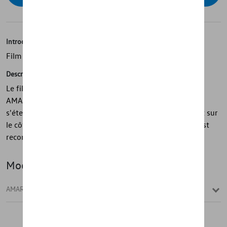
Introduction
Film décoratif
Description
Le film décoratif Volkswagen d'origine avec inscription «
AMAROK » valorise visuellement le véhicule. Le film noir
s'étend sur toute la longueur du véhicule et met l'accent sur
le côté du véhicule. L'installation dans un atelier agréé est
recommandée.
Modèle(s)
AMAROK