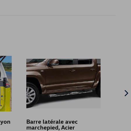
ayon
Barre latérale avec
Attel
marchepied, Acier
(kit),