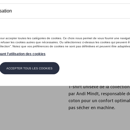
Ce produit n'est actuellement pas 
Taille
XL
L
M
S
Vérifiez la disp
Description
T-shirt unisexe de la collection
par Andi Mindt, responsable d
coton pour un confort optimal.
pas sécher en machine.