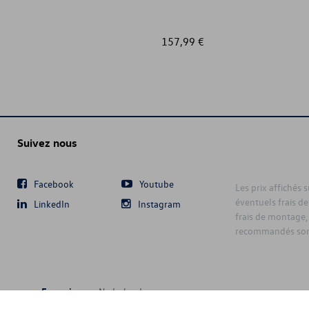
157,99 €
Suivez nous
Facebook
Youtube
Les prix affichés 
éventuels frais de
LinkedIn
Instagram
frais de montage,
recommandés sont
Français
Nederlands