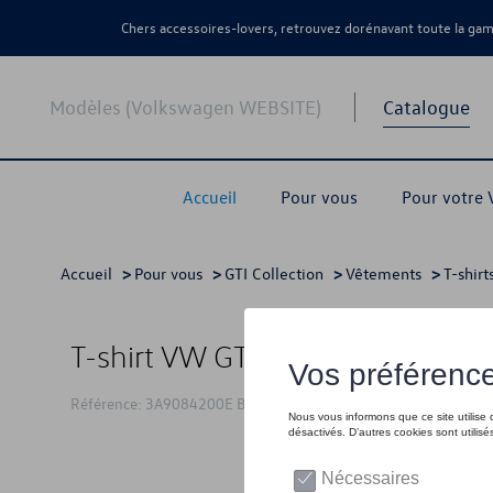
Chers accessoires-lovers, retrouvez dorénavant toute la g
Modèles (Volkswagen WEBSITE)
Catalogue
Accueil
Pour vous
Pour votre
Accueil
>
Pour vous
>
GTI Collection
>
Vêtements
>
T-shirt
T-shirt VW GTI Skribble, blanc -
Référence: 3A9084200E BL9