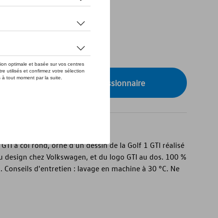
de stock
onibilité auprès de votre concessionnaire
 GTI à col rond, orné d'un dessin de la Golf 1 GTI réalisé
u design chez Volkswagen, et du logo GTI au dos. 100 %
 Conseils d'entretien : lavage en machine à 30 °C. Ne