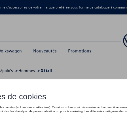
amme d’accessoires de votre marque préférée sous forme de catalogue à command
 Volkswagen
Nouveautés
Promotions
s/polo's
>
Hommes
> Détail
 XXL
35,01 €