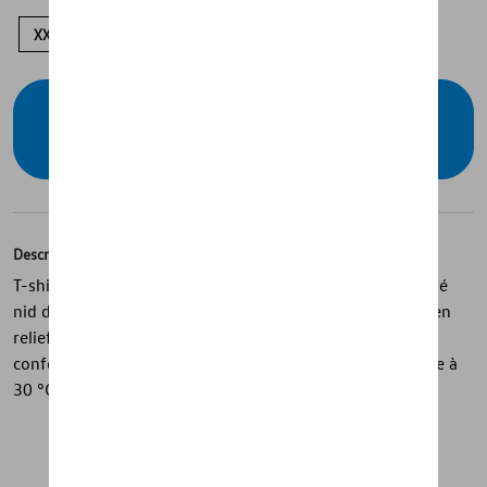
XXL
L
M
S
Vérifiez la disponibilité auprès de votre
concessionnaire
Description
T-shirt unisexe de la collection GTI avec col rond, imprimé
nid d'abeille réfléchissant sur le devant et logo GTI noir en
relief à motif nid d'abeille. Il est 100 % coton pour un
confort optimal. Conseils d'entretien : lavage en machine à
30 °C. Ne pas sécher au sèche-linge.