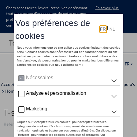
Chers accessoires-lovers, retrouvez dorénavant
En savoir plus
toute la gamme d’accessoires de votre marque
préférée sous forme de catalogue à
commander auprès de votre concessionaire.
Toggle navigation
FR
Accueil
>
Pour vous
>
GTI Collection
>
Vêtements
>
T-shirts/polo's
>
Hommes
> Détail
T-shirt VW GTI, blanc - XL
Référence: 3A5084200D 54W