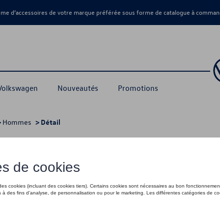
amme d’accessoires de votre marque préférée sous forme de catalogue à command
 Volkswagen
Nouveautés
Promotions
>
Hommes
> Détail
 S
65,00 €