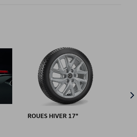
ROUES HIVER 17"
Tapis 
et arr
condu