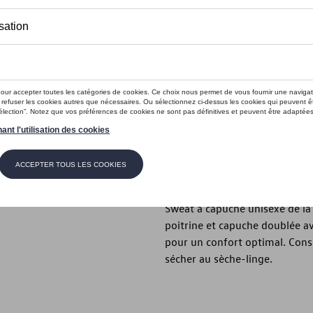
Ce produit n'est actuellement pas 
Taille
XXL
XL
L
M
Vérifiez la disp
Description
Sweat à capuche unisexe de la 
poitrine et capuche doublée 
pour un confort optimal. Conse
sécher au sèche-linge.