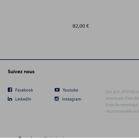
82,00 €
Suivez nous
Facebook
Youtube
Les prix affichés 
éventuels frais de
LinkedIn
Instagram
frais de montage,
recommandés sont
Français
Nederlands