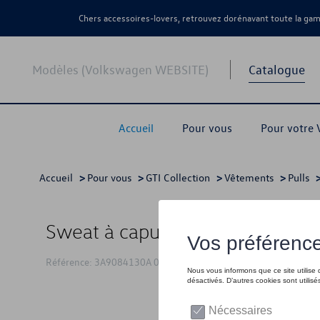
Chers accessoires-lovers, retrouvez dorénavant toute la g
Modèles (Volkswagen WEBSITE)
Catalogue
Accueil
Pour vous
Pour votre
Accueil
>
Pour vous
>
GTI Collection
>
Vêtements
>
Pulls
Sweat à capuche VW GTI, noir -
Référence: 3A9084130A 041