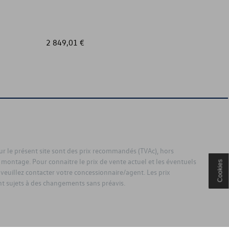
2 849,01 €
91,00 €
sur le présent site sont des prix recommandés (TVAc), hors
 montage. Pour connaitre le prix de vente actuel et les éventuels
Cookies
 veuillez contacter votre concessionnaire/agent. Les prix
 sujets à des changements sans préavis.