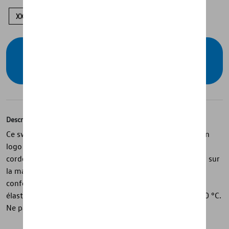
XXL
XL
L
S
Vérifiez la disponibilité auprès de votre
concessionnaire
Description
Ce sweat à capuche unisexe de la collection GTI arbore un
logo GTI blanc sur la poitrine, une capuche doublée, un
cordon de serrage à motif GTI et un badge cœur GTI noir sur
la manche gauche. Il est confectionné dans un mélange
confortable de 75 % coton, 20 % polyester et 5 %
élasthanne. Conseils d'entretien : lavage en machine à 30 °C.
Ne pas sécher au sèche-linge.