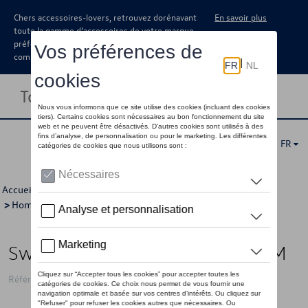
Chers accessoires-lovers, retrouvez dorénavant
En savoir plus
toute la gamme d’accessoires de votre marque
préférée sous forme de catalogue à
commander auprès de votre concessionaire.
Toggle navigation
FR
Accueil
>
Pour vous
>
GTI Collection
>
Vêtements
>
Pulls
>
Hommes
> Détail
Sweat à capuche VW GTI, noir - M
Référence: 3A5084051B 041