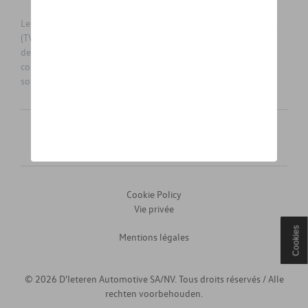
Les prix affichés sur le présent site sont des prix recommandés
(TVAc), hors éventuels frais de montage. Pour connaitre le prix
de vente actuel et les éventuels frais de montage, veuillez
contacter votre concessionnaire/agent. Les prix recommandés
sont sujets à des changements sans préavis.
Français
Nederlands
Cookie Policy
Vie privée
Cookies
Mentions légales
© 2026 D'Ieteren Automotive SA/NV. Tous droits réservés / Alle
rechten voorbehouden.