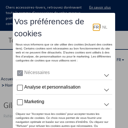
Chers accessoires-lovers, retrouvez dorénavant
En savoir plus
toute la gamme d’accessoires de votre marque
préférée sous forme de catalogue à
commander auprès de votre concessionaire.
Toggle navigation
FR
Accueil
>
Pour vous
>
ID Collection
>
Vêtements
>
Vestes
>
Hommes
> Détail
Gilet VW avec logo ID, blanc - XS
Référence: 11A084032 084