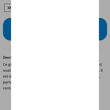
XXL
XL
L
M
S
Vérifiez la disponibilité auprès de votre
concessionnaire
Description
Ce gilet unisexe de la Collection ID est léger et légèrement
ouaté, offrant un confort optimal sans être encombrant. Il
est doté d’un col montant et de poches latérales zippées,
parfait pour un usage quotidien dans un style sobre et
contemporain.