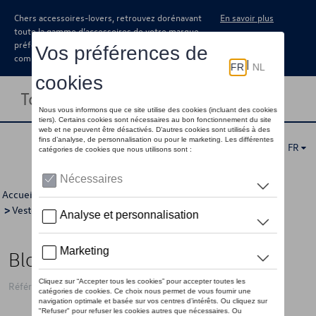
Chers accessoires-lovers, retrouvez dorénavant
En savoir plus
toute la gamme d’accessoires de votre marque
préférée sous forme de catalogue à
commander auprès de votre concessionaire.
Toggle navigation
FR
Accueil
>
Pour vous
>
Volkswagen Collection
>
Vêtements
>
Vestes
>
Hommes
> Détail
Blouson aviateur VW, bleu
Référence: 330084002AE530