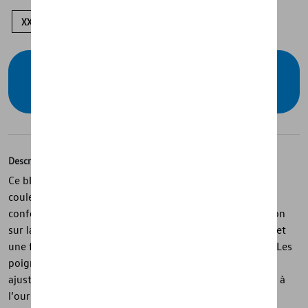
XXL
XL
L
M
S
Vérifiez la disponibilité auprès de votre
concessionnaire
Description
Ce blouson aviateur de la collection Volkswagen est de
couleur bleu foncé et légèrement ouaté pour plus de
confort. Il présente un logo Volkswagen brodé ton sur ton
sur la poitrine, des poches en filet avec fermeture éclair et
une fermeture principale marquée du logo Volkswagen. Les
poignets en coton avec élasthanne assurent un bon
ajustement, complétés par un élément de design discret à
l’ourlet.