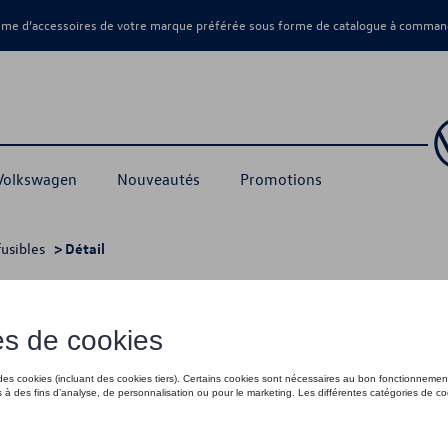
amme d’accessoires de votre marque préférée sous forme de catalogue à command
 Volkswagen
Nouveautés
Promotions
usibles
> Détail
165,00 €