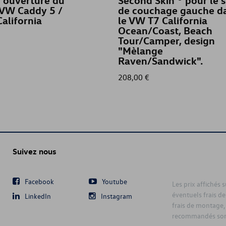
 ouverture du
Second Skin ® pour le 
 VW Caddy 5 /
de couchage gauche d
alifornia
le VW T7 California
Ocean/Coast, Beach
Tour/Camper, design
"Mèlange
Raven/Sandwick".
208,00 €
Suivez nous
Facebook
Youtube
Les prix affichés 
éventuels frais de
LinkedIn
Instagram
frais de montage,
recommandés sont