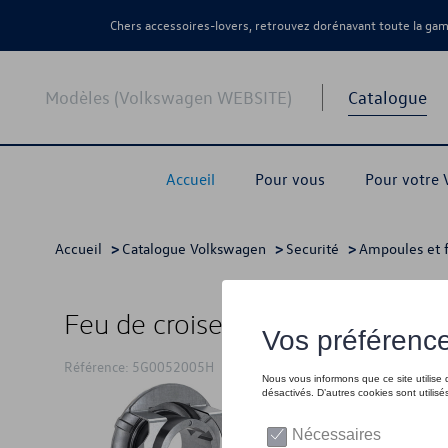
Chers accessoires-lovers, retrouvez dorénavant toute la g
Modèles (Volkswagen WEBSITE)
Catalogue
Accueil
Pour vous
Pour votre
Accueil
>
Catalogue Volkswagen
>
Securité
>
Ampoules et f
Feu de croisement LED H7
Référence: 5G0052005H