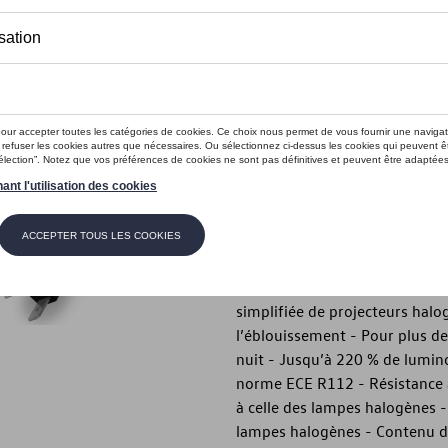
Ce produit n'est actuellement pas 
Vérifiez la disp
Introduction
- JEU DE LED Osram NIGHT B
Description
- JEU DE LED Osram NIGHT BR
accessoires de montage corre
simplifiée de projecteurs halog
l’éblouissement - Pour plus de s
nuit - Jusqu’à 220 % de lumino
norme ECE R112 - Résistance au
à celle des lampes halogènes 
lampes halogènes - Contenu de