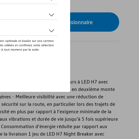
de stock
onibilité auprès de votre concessionnaire
REAKER®
EAKER® - Ampoules de projecteurs à LED H7 avec
spondants - Pour une installation en deuxième monte
ènes - Meilleure visibilité avec une réduction de
écurité sur la route, en particulier lors des trajets de
sité en plus par rapport à l’exigence minimale de la
x vibrations et durée de vie jusqu’à 5 fois supérieure
- Consommation d’énergie réduite par rapport aux
 la livraison 1 jeu de LED H7 Night Breaker avec