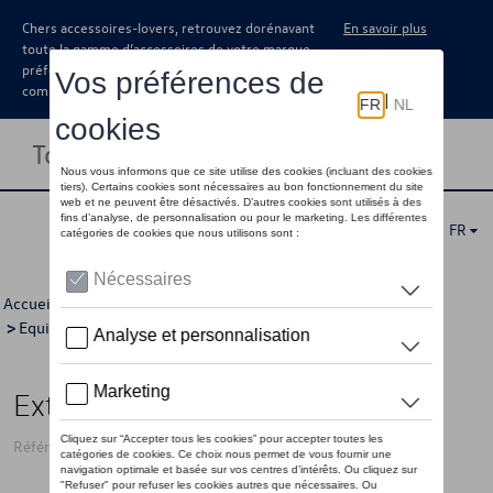
Chers accessoires-lovers, retrouvez dorénavant
En savoir plus
toute la gamme d’accessoires de votre marque
préférée sous forme de catalogue à
commander auprès de votre concessionaire.
Toggle navigation
FR
Accueil
>
Catalogue Volkswagen
>
Securité
>
Equipements obligatoires
> Détail
Extincteur 2kg
Référence: ANF0002KG