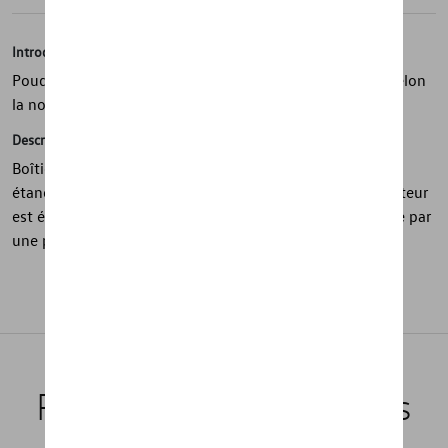
Introduction
Poudre d'extinction sèche ABC multi-usages, certifiée selon
la norme EN 615
Description
Boîtier sans soudure en aluminium. Cela garantit une
étanchéité maximale et, grâce à son poids léger, l'extincteur
est également facile à manipuler. La vanne est actionnée par
une poignée à pince.
Produits recommandés