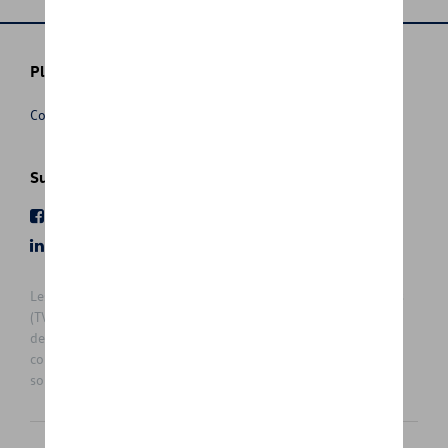
Plus d'informations
Conditions de vente
Suivez nous
Facebook
Youtube
LinkedIn
Instagram
Les prix affichés sur le présent site sont des prix recommandés
(TVAc), hors éventuels frais de montage. Pour connaitre le prix
de vente actuel et les éventuels frais de montage, veuillez
contacter votre concessionnaire/agent. Les prix recommandés
sont sujets à des changements sans préavis.