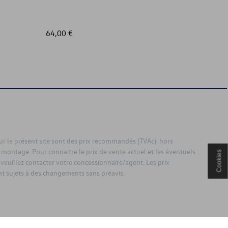
64,00 €
563,99
sur le présent site sont des prix recommandés (TVAc), hors
 montage. Pour connaitre le prix de vente actuel et les éventuels
Cookies
 veuillez contacter votre concessionnaire/agent. Les prix
 sujets à des changements sans préavis.