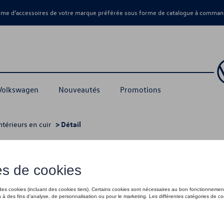
amme d’accessoires de votre marque préférée sous forme de catalogue à command
 Volkswagen
Nouveautés
Promotions
ntérieurs en cuir
> Détail
3 260,95 €