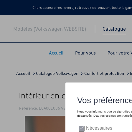
Chers accessoires-lovers, retrouvez dorénavant toute la g
Modèles (Volkswagen WEBSITE)
Catalogue
Accueil
Pour vous
Pour votre
Accueil
>
Catalogue Volkswagen
>
Confort et protection
>
I
Intérieur en cuir VW T-Roc
Référence: ECA001036 VW