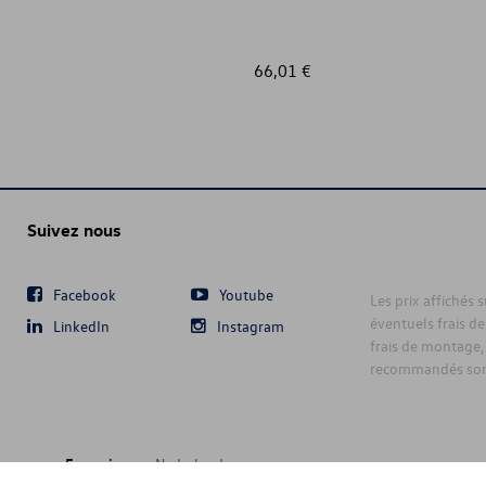
66,01 €
Suivez nous
Facebook
Youtube
Les prix affichés 
éventuels frais de
LinkedIn
Instagram
frais de montage,
recommandés sont
Français
Nederlands