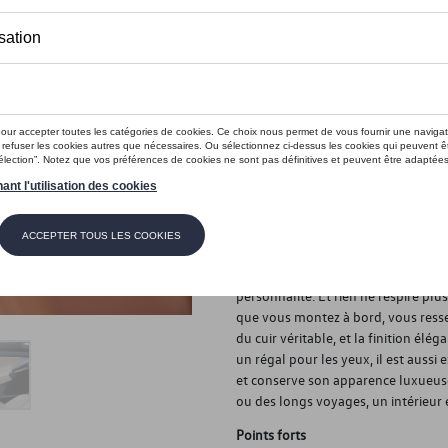
Ce produit n'est actuellement pas 
Vérifiez la disp
Introduction
Investissez dans l'élégance. Investis
Description
Une voiture est plus qu'un simple 
personnalité. Et rien ne respire plus
que vous montez à bord, vous ressent
du cuir véritable, et la finition élé
un régal pour les yeux, il est aussi 
et conserve son apparence luxueuse
ou des longs voyages, un intérieur 
Points forts