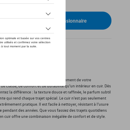
de stock
onibilité auprès de votre concessionnaire
sez dans le cuir.
moyen de transport - c'est un prolongement de votre
 de classe, de confort et de durabilité qu'un intérieur en cuir. Dès
ez la différence : la texture douce et raffinée, le parfum subtil
gante qui rend chaque trajet spécial. Le cuir n'est pas seulement
extrêmement pratique. Il est facile à nettoyer, résistant à l'usure
 pendant des années. Que vous fassiez des trajets quotidiens
en cuir offre une combinaison inégalée de confort et de style.