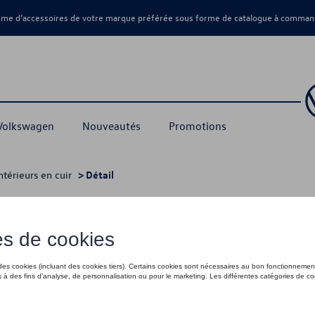
amme d’accessoires de votre marque préférée sous forme de catalogue à command
 Volkswagen
Nouveautés
Promotions
ntérieurs en cuir
> Détail
l
3 431,56 €