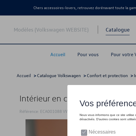
Chers accessoires-lovers, retrouvez dorénavant toute la g
Modèles (Volkswagen WEBSITE)
Catalogue
Accueil
Pour vous
Pour votre
Accueil
>
Catalogue Volkswagen
>
Confort et protection
>
I
Intérieur en cuir VW Multivan 5p
Référence: ECA001088 VW