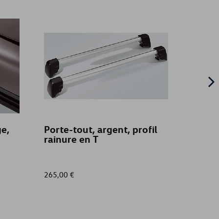
e,
Porte-tout, argent, profil
Tapis 
rainure en T
pour 
planc
265,00 €
165,00