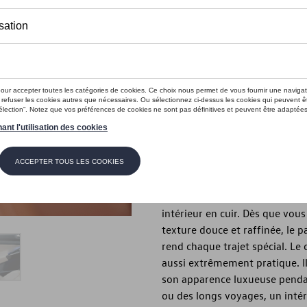
Ce produit n'est actuellement pas 
Vérifiez la disp
Introduction
Investissez dans l'élégance. Inv
Description
Une voiture est plus qu'un si
votre personnalité. Et rien ne 
intérieur en cuir. Dès que vous
texture douce et raffinée, le pa
rend chaque trajet spécial. Le 
aussi extrêmement pratique. Il 
son apparence luxueuse pendan
ou des longs voyages, un intér