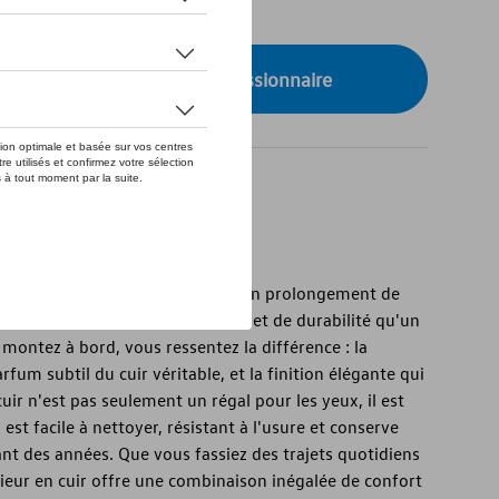
de stock
onibilité auprès de votre concessionnaire
estissez dans le cuir.
mple moyen de transport - c'est un prolongement de
respire plus de classe, de confort et de durabilité qu'un
 montez à bord, vous ressentez la différence : la
rfum subtil du cuir véritable, et la finition élégante qui
cuir n'est pas seulement un régal pour les yeux, il est
est facile à nettoyer, résistant à l'usure et conserve
t des années. Que vous fassiez des trajets quotidiens
ieur en cuir offre une combinaison inégalée de confort