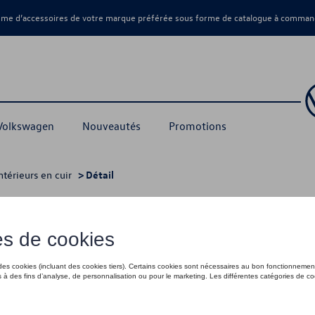
amme d’accessoires de votre marque préférée sous forme de catalogue à command
 Volkswagen
Nouveautés
Promotions
ntérieurs en cuir
> Détail
ium VW ID.3
3 289,99 €