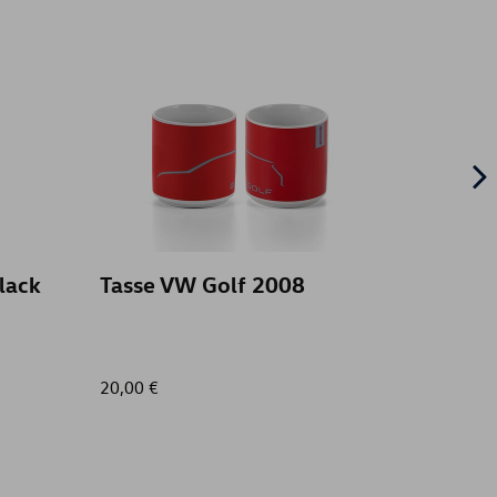
lack
Tasse VW Golf 2008
Chaîn
NEO
20,00 €
65,00 €