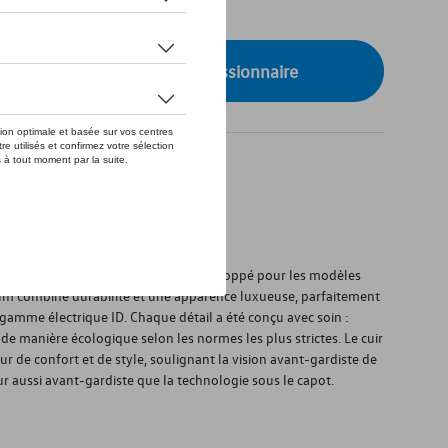
de stock
onibilité auprès de votre concessionnaire
sez dans le cuir.
ec le cuir exclusif, spécialement développé pour les modèles
m combine durabilité et une apparence luxueuse, parfaitement
 gamme électrique ID. Chaque détail a été conçu avec soin :
de manière écologique selon les normes les plus strictes. Le cuir
eur de confort et de style, soulignant la vision avant-gardiste de
r aussi avant-gardiste que la technologie sous le capot.