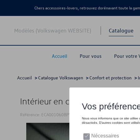
Chers accessoires-lovers, retrouvez dorénavant toute la g
Modèles (Volkswagen WEBSITE)
Catalogue
Accueil
Pour vous
Pour votre
Accueil
>
Catalogue Volkswagen
>
Confort et protection
>
I
Intérieur en cuir Business Prem
Référence: ECA001060BPVW