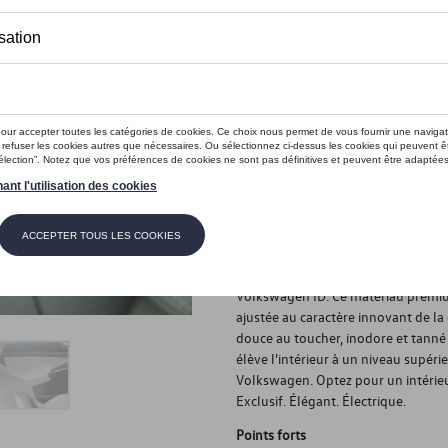
Ce produit n'est actuellement pas 
Vérifiez la disp
Introduction
Investissez dans l'élégance. Investis
Description
Découvrez la pure sophistication av
Volkswagen ID. Ce matériau premiu
ajustée au caractère innovant de la
douce au toucher, inodore et tanné 
élève l'intérieur à un niveau supéri
Volkswagen. Optez pour un intérieu
Exclusif. Élégant. Électrique.
Points forts