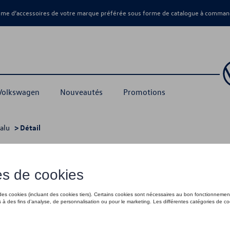
amme d’accessoires de votre marque préférée sous forme de catalogue à command
 Volkswagen
Nouveautés
Promotions
alu
> Détail
 Loen, essieu arrière, Noir
189,99 €