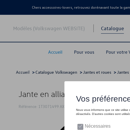
Chers accessoires-lovers, retrouvez dorénavant toute la g
Modèles (Volkswagen WEBSITE)
Catalogue
Accueil
Pour vous
Pour votre
Accueil
>
Catalogue Volkswagen
>
Jantes et roues
>
Jantes 
Jante en alliage, 9.0J x 19 ET58,
Référence: 1T3071499 AX1