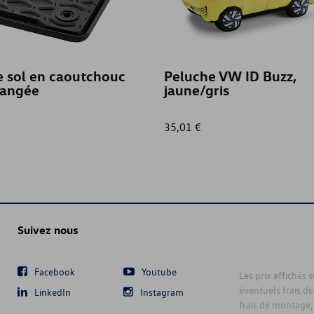
e sol en caoutchouc
Peluche VW ID Buzz,
rangée
jaune/gris
35,01 €
Suivez nous
Facebook
Youtube
Les prix affichés 
éventuels frais de
LinkedIn
Instagram
frais de montage,