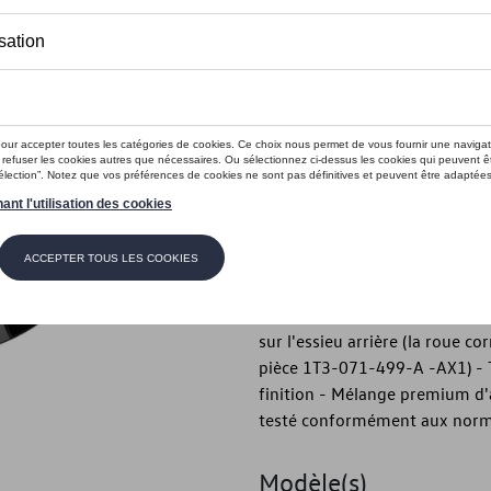
En stock
Contactez vo
Introduction
- Jante en alliage Volkswagen 
Description
- Jante alliage Volkswagen d'o
conditions hivernales - ID. de
sur l'essieu arrière (la roue 
pièce 1T3-071-499-A -AX1) - 
finition - Mélange premium d'
testé conformément aux norm
Modèle(s)