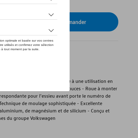
tre concessionnaire pour commander
d'origine
rigine - Particulièrement adaptée à une utilisation en
sign "Loen" en noir brillant - 19 pouces - Roue à monter
correspondante pour l'essieu avant porte le numéro de
Technique de moulage sophistiquée - Excellente
aluminium, de magnésium et de silicium - Conçu et
es du groupe Volkswagen