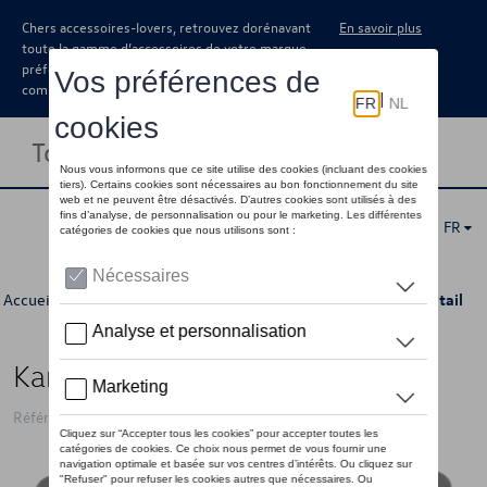
Chers accessoires-lovers, retrouvez dorénavant
En savoir plus
toute la gamme d’accessoires de votre marque
préférée sous forme de catalogue à
commander auprès de votre concessionaire.
Toggle navigation
FR
Accueil
>
Catalogue Volkswagen
>
Camping
>
Intérieur
> Détail
Kampa Collapsible Saucepan 3
Référence: KMP9120000759