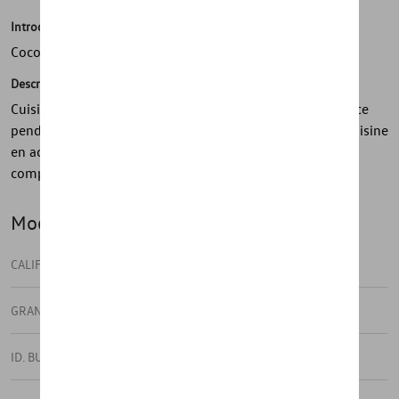
Introduction
Cocotte grey, 3 l
Description
Cuisinez-vous un bon petit plat et économisez de l’espace
pendant vos séjours en camping avec cet ustensile de cuisine
en acier inoxydable compressible. Disponible en service
complet ou vendu séparément.
Modèle(s)
CALIFORNIA
GRAND CALIFORNIA
ID. BUZZ