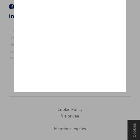
Facebook
Youtube
LinkedIn
Instagram
Les prix affichés sur le présent site sont des prix recommandés
(TVAc), hors éventuels frais de montage. Pour connaitre le prix
de vente actuel et les éventuels frais de montage, veuillez
contacter votre concessionnaire/agent. Les prix recommandés
sont sujets à des changements sans préavis.
Français
Nederlands
Cookie Policy
Vie privée
Cookies
Mentions légales