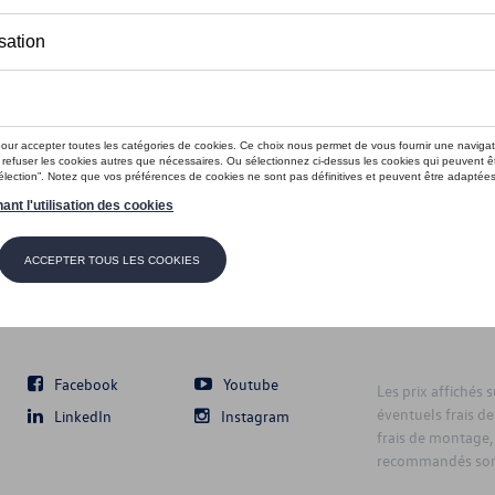
Suivez nous
Facebook
Youtube
Les prix affichés 
éventuels frais de
LinkedIn
Instagram
frais de montage,
recommandés sont