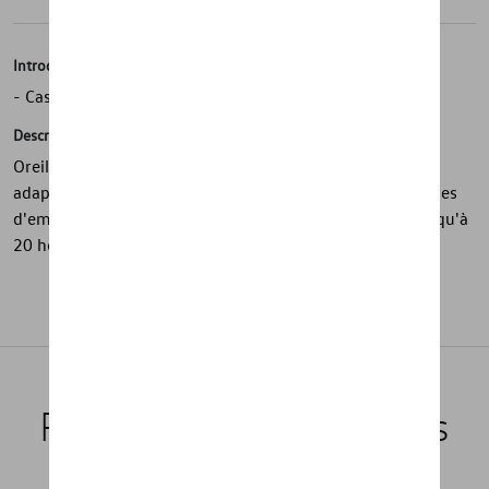
Introduction
- Casque Bluetooth en bleu moyen
Description
Oreillettes Bluetooth sans fil avec support de charge,
adaptées à la charge USB et sans fil. Comprend trois tailles
d'embouts, résistants à l'eau et à la saleté et offrant jusqu'à
20 heures d'utilisation. Câble USB inclus.
Produits recommandés