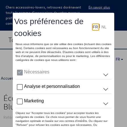
Chers accessoires-lovers, retrouvez dorénavant
En savoir plus
toute la gamme d’accessoires de votre marque
préférée sous forme de catalogue à
commander auprès de votre concessionaire.
Toggle navigation
FR
Accueil
>
Pour vous
>
Électroniques
> Détail
Écouteurs sans fils VW avec
Bluetooth
Référence: 11G087626