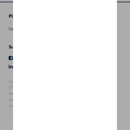
Plus d'informations
Conditions de vente
Suivez nous
Facebook
Youtube
LinkedIn
Instagram
Les prix affichés sur le présent site sont des prix recommandés
(TVAc), hors éventuels frais de montage. Pour connaitre le prix
de vente actuel et les éventuels frais de montage, veuillez
contacter votre concessionnaire/agent. Les prix recommandés
sont sujets à des changements sans préavis.
Français
Nederlands