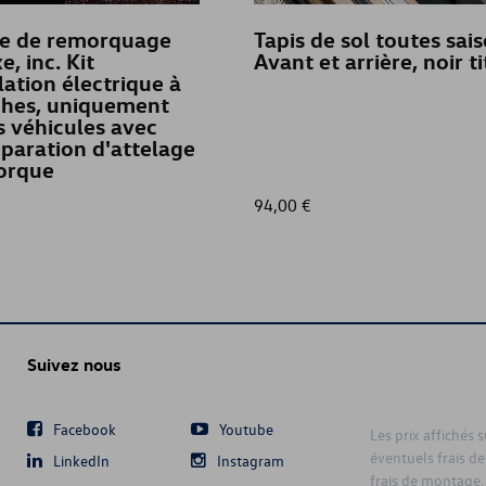
ge de remorquage
Tapis de sol toutes sais
xe, inc. Kit
Avant et arrière, noir t
llation électrique à
ches, uniquement
s véhicules avec
paration d'attelage
orque
94,00 €
Suivez nous
Facebook
Youtube
Les prix affichés 
éventuels frais de
LinkedIn
Instagram
frais de montage,