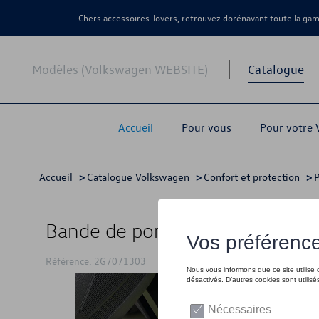
Chers accessoires-lovers, retrouvez dorénavant toute la g
Modèles (Volkswagen WEBSITE)
Catalogue
Accueil
Pour vous
Pour votre
Accueil
>
Catalogue Volkswagen
>
Confort et protection
>
P
Bande de porte, Avant, aluminiu
Référence: 2G7071303