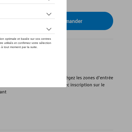
tre concessionnaire pour commander
inium d'origine Volkswagen
nium Volkswagen d'origine - Protégez les zones d'entrée
el - Deux baguettes de seuil avec inscription sur le
vant