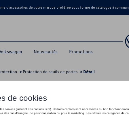
amme d’accessoires de votre marque préférée sous forme de catalogue à command
 Volkswagen
Nouveautés
Promotions
rotection
>
Protection de seuils de portes
> Détail
m, avec inscription
115,00 €