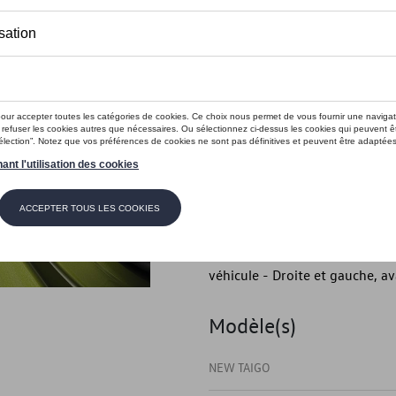
En stock
Contactez vo
Introduction
- Garnitures de seuil en alum
Description
- Baguettes de seuil en alumi
et donnez-leur un look individu
véhicule - Droite et gauche, a
Modèle(s)
NEW TAIGO