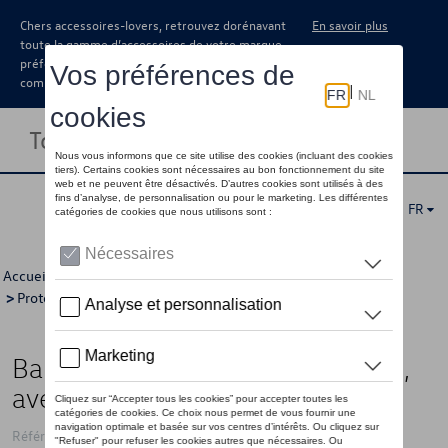
Chers accessoires-lovers, retrouvez dorénavant
En savoir plus
toute la gamme d’accessoires de votre marque
préférée sous forme de catalogue à
commander auprès de votre concessionaire.
Toggle navigation
FR
Accueil
>
Catalogue Volkswagen
>
Confort et protection
>
Protection
>
Protection de seuils de portes
> Détail
Bande de porte, Acier inoxydable,
avec inscription
Référence: 1K8071305