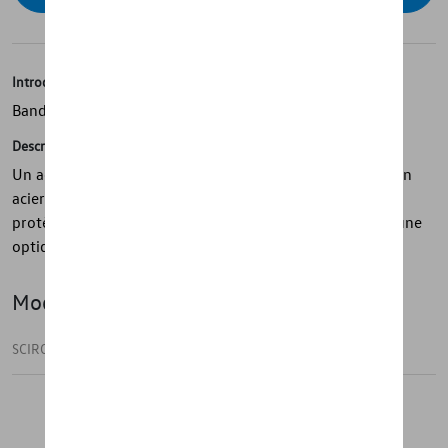
Introduction
Bande de porte
Description
Un accroche-regard à l'entrée : les protections de seuil en
acier inoxydable de haute qualité avec lettrage Scirocco
protègent la zone d'entrée et donnent à votre véhicule une
optique individuelle.
Modèle(s)
SCIROCCO