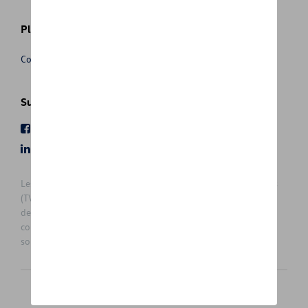
Plus d'informations
Conditions de vente
Suivez nous
Facebook
Youtube
LinkedIn
Instagram
Les prix affichés sur le présent site sont des prix recommandés
(TVAc), hors éventuels frais de montage. Pour connaitre le prix
de vente actuel et les éventuels frais de montage, veuillez
contacter votre concessionnaire/agent. Les prix recommandés
sont sujets à des changements sans préavis.
Français
Nederlands