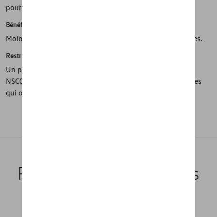
pour les animaux de compagnie.
Bénéfices
Moins de risque de dommages potentiels liés aux martres.
Restrictions
Un pré-nettoyage avec le produit anti-odeur (réf :
NSC007503) est fortement recommandé pour les voitures
qui ont déjà été touchées.
Produits recommandés