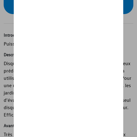
commander
Introduction
Puissant ingrédient actif - concentré de parfum
Description
Disque odorant à effet durable - sent comme un dangereux
prédateur pour la martre. Le crochet pratique est facile à
utiliser et offre de nombreuses possibilités de fixation. Pour
une utilisation universelle dans les voitures, les maisons, les
jardins ou les abris pour voitures. La grande surface
d'évaporation assure une forte diffusion de l'odeur. Un seul
disque parfumé suffit à protéger le compartiment moteur.
Efficace pendant au moins six mois.
Avantages
Très efficace et produits de haute qualité. Non dangereux