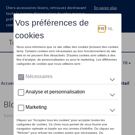
Chers accessoires-lovers, retrouvez dorénavant
En savoir plus
toute la gamme d’accessoires de votre marque
préférée sous forme de catalogue à
commander auprès de votre concessionaire.
Toggle navigation
FR
Accueil
>
Catalogue Volkswagen
>
Confort et protection
> Détail
Bloc odorant
Référence: NSC007510