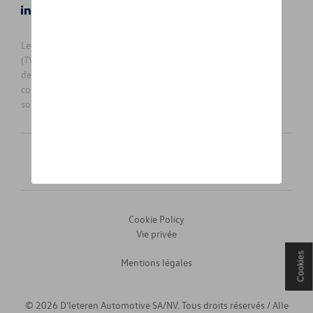
LinkedIn
Instagram
Les prix affichés sur le présent site sont des prix recommandés
(TVAc), hors éventuels frais de montage. Pour connaitre le prix
de vente actuel et les éventuels frais de montage, veuillez
contacter votre concessionnaire/agent. Les prix recommandés
sont sujets à des changements sans préavis.
Français
Nederlands
Cookie Policy
Vie privée
Cookies
Mentions légales
© 2026 D'Ieteren Automotive SA/NV. Tous droits réservés / Alle