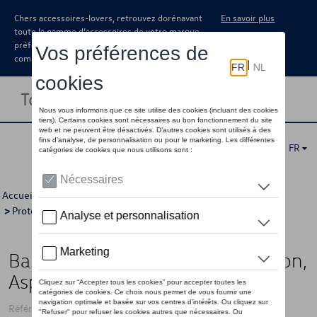
Chers accessoires-lovers, retrouvez dorénavant
En savoir plus
toute la gamme d’accessoires de votre marque
préférée sous forme de catalogue à
commander auprès de votre concessionaire.
Toggle navigation
FR
Accueil
>
Catalogue Volkswagen
>
Confort et protection
>
Protection
>
Protection pare-chocs
> Détail
Bande de protection pour le hayon,
Aspect chromé
Référence: 2GM071360