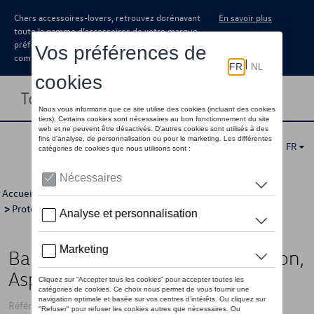
Chers accessoires-lovers, retrouvez dorénavant
En savoir plus
toute la gamme d’accessoires de votre marque
préférée sous forme de catalogue à
commander auprès de votre concessionaire.
Toggle navigation
FR
Accueil
>
Catalogue Volkswagen
>
Confort et protection
>
Protection
>
Protection pare-chocs
> Détail
Bande de protection pour le hayon,
Aspect chromé
Référence: 2G0071360A