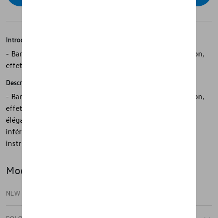
Introduction
- Bande de protection Volkswagen d'origine pour le hayon,
effet chromé
Description
- Bande de protection Volkswagen d'origine pour le hayon,
effet chromé - Donne au véhicule un aspect raffiné et
élégant - Se fixe rapidement et facilement sur le bord
inférieur du hayon - Sert de protection des bords - Avec
instructions de montage détaillées
Modèle(s)
NEW POLO