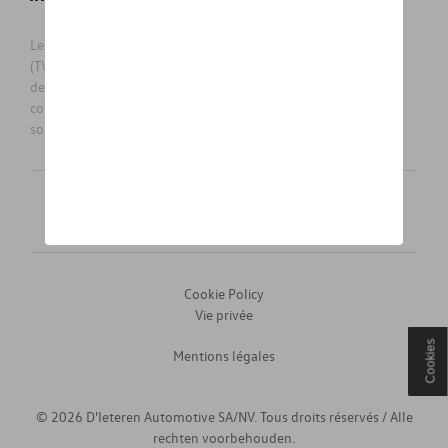
Les prix affichés sur le présent site sont des prix recommandés
(TVAc), hors éventuels frais de montage. Pour connaitre le prix
de vente actuel et les éventuels frais de montage, veuillez
contacter votre concessionnaire/agent. Les prix recommandés
sont sujets à des changements sans préavis.
Français
Nederlands
Cookie Policy
Vie privée
Cookies
Mentions légales
© 2026 D'Ieteren Automotive SA/NV. Tous droits réservés / Alle
rechten voorbehouden.