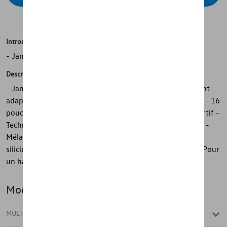
Introduction
- Jante alliage Volkswagen d'origine
Description
- Jante en alliage Volkswagen d'origine - Particulièrement
adaptée à une utilisation dans des conditions hivernales - 16
pouces - "Brest" en argent brillant - Design de jante sportif -
Technique de moulage sophistiquée - Excellente finition -
Mélange premium d'aluminium, de magnésium et de
silicium - Conçu selon Volkswagen Normes du groupe - Pour
un haut niveau de sécurité et de fonctionnalité
Modèle(s)
MULTIVAN