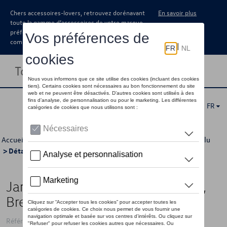
Chers accessoires-lovers, retrouvez dorénavant
En savoir plus
toute la gamme d’accessoires de votre marque
préférée sous forme de catalogue à
commander auprès de votre concessionaire.
Toggle navigation
FR
Accueil
>
Catalogue Volkswagen
>
Jantes et roues
>
Jantes alu
> Détail
Jante en alliage, 6.5J x 16 ET60,
Brest, Argent Brillant
Référence: 7T0071496 8Z8