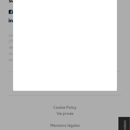
Suivez nous
Facebook
Youtube
LinkedIn
Instagram
Les prix affichés sur le présent site sont des prix recommandés
(TVAc), hors éventuels frais de montage. Pour connaitre le prix
de vente actuel et les éventuels frais de montage, veuillez
contacter votre concessionnaire/agent. Les prix recommandés
sont sujets à des changements sans préavis.
Français
Nederlands
Cookie Policy
Vie privée
Cookies
Mentions légales