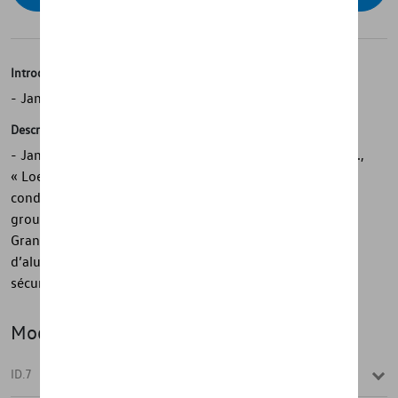
Introduction
- Jante en alliage léger d’origine Volkswagen
Description
- Jante en alliage léger d’origine Volkswagen - Design ID.,
« Loen » noir brillant - Particulièrement adaptée aux
conditions hivernales - Développé selon les critères du
groupe Volkswagen - Technique de moulage complexe -
Grande qualité des finitions - Mélange haut de gamme
d’aluminium, de magnésium et de silicium - Pour une
sécurité et une fonctionnalité élevées
Modèle(s)
ID.7