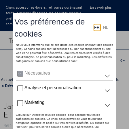
Chers accessoires-lovers, retrouvez dorénavant
En savoir plus
toute la gamme d’accessoires de votre marque
préférée sous forme de catalogue à
commander auprès de votre concessionaire.
Toggle navigation
FR
Accueil
>
Catalogue Volkswagen
>
Jantes et roues
>
Jantes alu
> Détail
Jante en alliage léger, 9,0J x 19
ET42, Loen, essieu arrière, noir
Référence: 14B071499A AX1