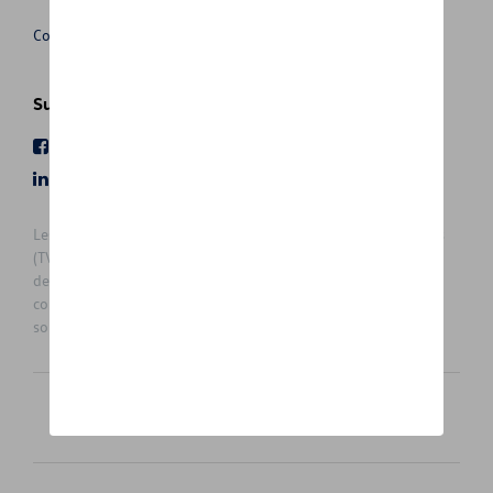
Conditions de vente
Suivez nous
Facebook
Youtube
LinkedIn
Instagram
Les prix affichés sur le présent site sont des prix recommandés
(TVAc), hors éventuels frais de montage. Pour connaitre le prix
de vente actuel et les éventuels frais de montage, veuillez
contacter votre concessionnaire/agent. Les prix recommandés
sont sujets à des changements sans préavis.
Français
Nederlands