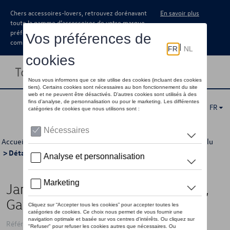
Chers accessoires-lovers, retrouvez dorénavant
En savoir plus
toute la gamme d’accessoires de votre marque
préférée sous forme de catalogue à
commander auprès de votre concessionaire.
Toggle navigation
FR
Accueil
>
Catalogue Volkswagen
>
Jantes et roues
>
Jantes alu
> Détail
Jante en alliage, 6.5J x 17 ET39,
Gavia, argent brillant
Référence: 2G7071497 8Z8