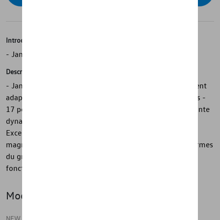
Introduction
- Jante en alliage Volkswagen d'origine
Description
- Jantes en alliage Volkswagen d'origine - Particulièrement
adaptées à une utilisation dans des conditions hivernales -
17 pouces - "Gavia" en argent brillant - Conception de jante
dynamique - Technique de moulage sophistiquée -
Excellente finition - Mélange premium d'aluminium, de
magnésium et de silicium - Conçu selon Volkswagen Normes
du groupe - Pour un haut niveau de sécurité et de
fonctionnalité
Modèle(s)
NEW TAIGO