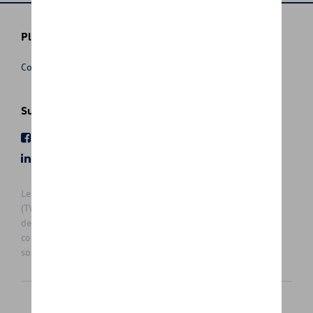
Plus d'informations
Conditions de vente
Suivez nous
Facebook
Youtube
LinkedIn
Instagram
Les prix affichés sur le présent site sont des prix recommandés
(TVAc), hors éventuels frais de montage. Pour connaitre le prix
de vente actuel et les éventuels frais de montage, veuillez
contacter votre concessionnaire/agent. Les prix recommandés
sont sujets à des changements sans préavis.
Français
Nederlands