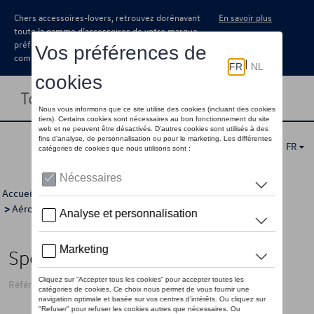
Chers accessoires-lovers, retrouvez dorénavant
En savoir plus
toute la gamme d’accessoires de votre marque
préférée sous forme de catalogue à
commander auprès de votre concessionaire.
Toggle navigation
FR
Accueil
>
Catalogue Volkswagen
>
Sport et design
>
Aérodynamisme
> Détail
Spoiler avant, apprêté, Oettinger
Référence: 5H0071606 GRU