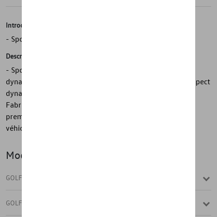
Introduction
- Spoiler avant basique Oettinger Golf 8
Description
- Spoiler avant Oettinger Golf 8 basic - Design sportif et
dynamique - Homologué avec le véhicule - Améliore l'aspect
dynamique à l'avant du véhicule - Testé en soufflerie -
Fabriqué selon la qualité OEM à l'aide du processus RIM
premium - Apprêt, peut être peint dans le couleur du
véhicule ou dans une couleur extérieure contrastée
Modèle(s)
GOLF
GOLF (UNIQUEMENT DE STOCK)