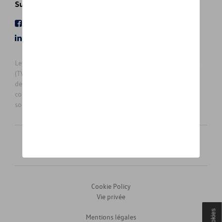
Suivez nous
Facebook
Youtube
LinkedIn
Instagram
Les prix affichés sur le présent site sont des prix recommandés
(TVAc), hors éventuels frais de montage. Pour connaitre le prix
de vente actuel et les éventuels frais de montage, veuillez
contacter votre concessionnaire/agent. Les prix recommandés
sont sujets à des changements sans préavis.
Français
Nederlands
Cookie Policy
Vie privée
Cookies
Mentions légales