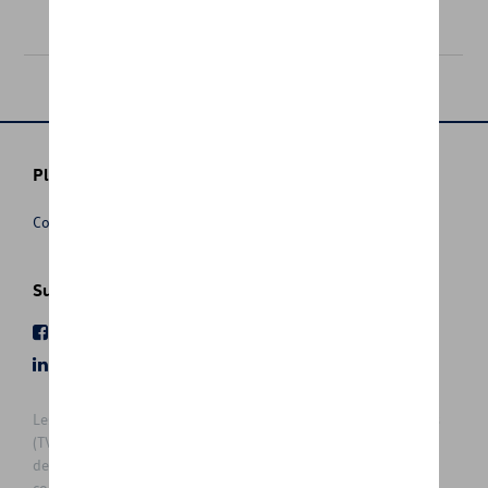
25,00 €
Plus d'informations
Conditions de vente
Suivez nous
Facebook
Youtube
LinkedIn
Instagram
Les prix affichés sur le présent site sont des prix recommandés
(TVAc), hors éventuels frais de montage. Pour connaitre le prix
de vente actuel et les éventuels frais de montage, veuillez
contacter votre concessionnaire/agent. Les prix recommandés