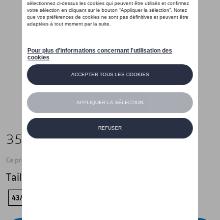
35,01 €
Ce produit n'est actuellement pas de stock
Taille
43/44
41/42
39/40
37/38