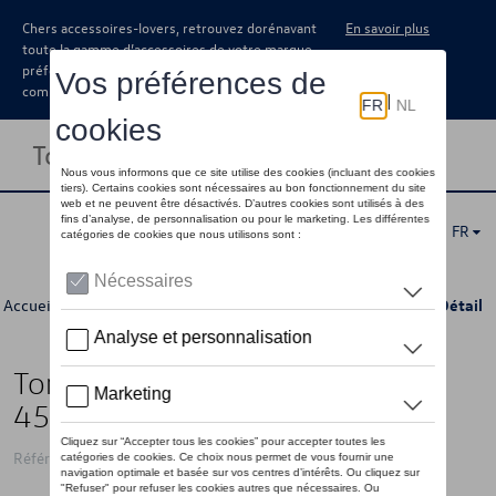
Chers accessoires-lovers, retrouvez dorénavant
En savoir plus
toute la gamme d’accessoires de votre marque
préférée sous forme de catalogue à
commander auprès de votre concessionaire.
Toggle navigation
FR
Accueil
>
Pour vous
>
California Collection
>
Accessoires
> Détail
Tongs VW California, bleues -
45/46
Référence: 7TG084350D 287