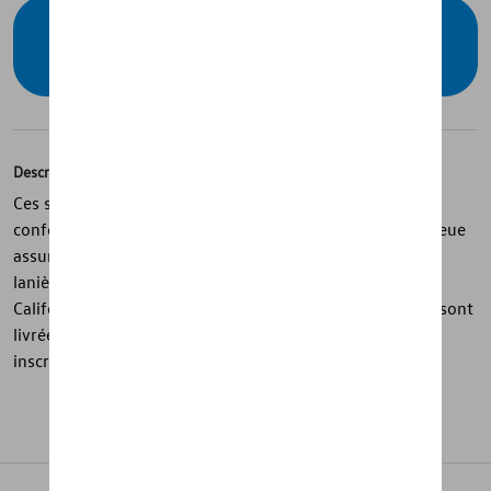
Vérifiez la disponibilité auprès de votre
concessionnaire
Description
Ces sandales de bain de la collection California associent
confort et style estival décontracté. La semelle légère bleue
assure un agréable confort de marche, tandis que les
lanières bleu clair avec surpiqûres contrastées et logo
California en relief apportent une touche sportive. Elles sont
livrées dans un sac à chaussures en PET recyclé avec
inscription California imprimée en blanc.