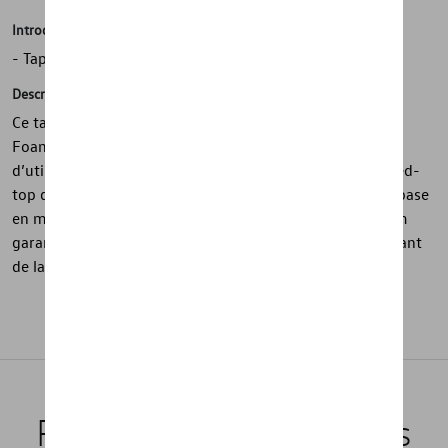
Introduction
- Tapis de souris avec logo Volkswagen
Description
Ce tapis de souris avec logo Volkswagen est fabriqué en
Foam-tec-HF soudé et offre un excellent confort
d’utilisation. Ses bords ergonomiques et sa surface Speed-
top de 0,3 mm assurent une glisse fluide, tandis que la base
en mousse Slide-stop super adhérente d’environ 1,2 mm
garantit une parfaite stabilité. Un objet pratique et élégant
de la collection de matériel promotionnel.
Produits recommandés