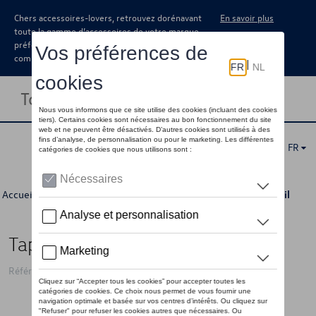
Chers accessoires-lovers, retrouvez dorénavant
En savoir plus
toute la gamme d’accessoires de votre marque
préférée sous forme de catalogue à
commander auprès de votre concessionaire.
Toggle navigation
FR
Accueil
>
Pour vous
>
Dernière chance
>
Accessoires
> Détail
Tapis de souris VW, bleu clair
Référence: 000087703MS