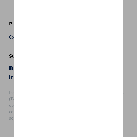
Plus d'informations
Conditions de vente
Suivez nous
Facebook
Youtube
LinkedIn
Instagram
Les prix affichés sur le présent site sont des prix recommandés
(TVAc), hors éventuels frais de montage. Pour connaitre le prix
de vente actuel et les éventuels frais de montage, veuillez
contacter votre concessionnaire/agent. Les prix recommandés
sont sujets à des changements sans préavis.