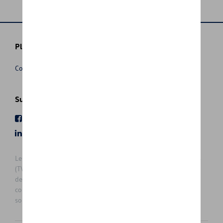
Plus d'informations
Conditions de vente
Suivez nous
Facebook
Youtube
LinkedIn
Instagram
Les prix affichés sur le présent site sont des prix recommandés
(TVAc), hors éventuels frais de montage. Pour connaitre le prix
de vente actuel et les éventuels frais de montage, veuillez
contacter votre concessionnaire/agent. Les prix recommandés
sont sujets à des changements sans préavis.