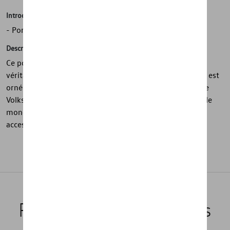
Introduction
- Porte-clés en cuir véritable
Description
Ce porte-clés de la collection Heritage est réalisé en cuir
véritable et séduit par son élégance classique. Le devant est
orné d’un emblème métallique représentant la mythique
Volkswagen Beetle cabriolet, tandis que le verso affiche le
monogramme historique gravé de Volkswagen. Un
accessoire raffiné au charme rétro intemporel.
Produits recommandés