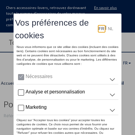
Chers accessoires-lovers, retrouvez dorénavant
En savoir plus
toute la gamme d’accessoires de votre marque
préférée sous forme de catalogue à
commander auprès de votre concessionaire.
Toggle navigation
FR
Accueil
>
Pour vous
>
Dernière chance
>
Accessoires
> Détail
Porte-clés VW Coccinelle, argent
Référence: 7E9087013