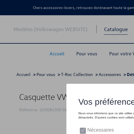
Chers accessoires-lovers, retrouvez dorénavant toute la g
Modèles (Volkswagen WEBSITE)
Catalogue
Accueil
Pour vous
Pour votre
Accueil
>
Pour vous
>
T-Roc Collection
>
Accessoires
> Dét
Casquette VW T-Roc, noire
Référence: 2GV084300 041