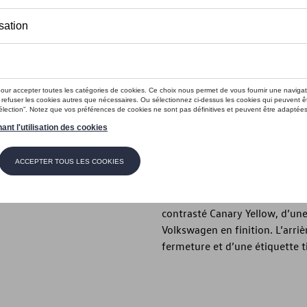
En stock
Contactez vo
Introduction
Casquette T-Roc, unisexe,
Description
Cette casquette de la collectio
moderne. Confectionnée en 100
contrasté Canary Yellow, d’une
Volkswagen en finition. L’arriè
fermeture et d’une étiquette t