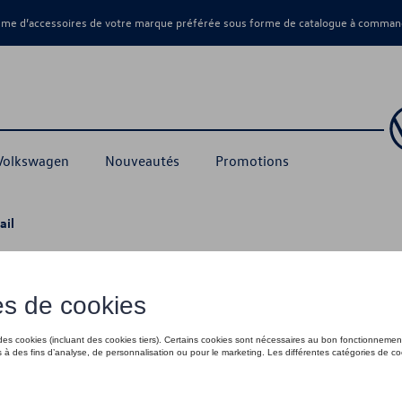
amme d’accessoires de votre marque préférée sous forme de catalogue à command
 Volkswagen
Nouveautés
Promotions
ail
35,01 €