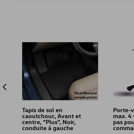
Tapis de sol en
Porte-v
caoutchouc, Avant et
max. 4 
centre, "Plus", Noir,
pas pou
conduite à gauche
comman