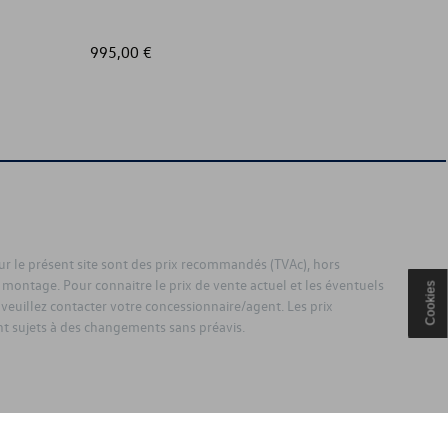
995,00 €
97,01 €
sur le présent site sont des prix recommandés (TVAc), hors
 montage. Pour connaitre le prix de vente actuel et les éventuels
Cookies
 veuillez contacter votre concessionnaire/agent. Les prix
 sujets à des changements sans préavis.
ouden.