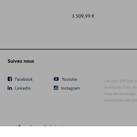
3 509,99 €
Suivez nous
Facebook
Youtube
Les prix affichés 
éventuels frais de
LinkedIn
Instagram
frais de montage,
recommandés sont
Français
Nederlands
6 D'Ieteren Automotive SA/NV. Tous droits réservés / Alle rechten voorbeh