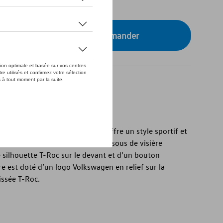
tre concessionnaire pour commander
n T-Roc est de couleur noire et offre un style sportif et
 % coton, elle dispose d’un dessous de visière
 silhouette T-Roc sur le devant et d’un bouton
re est doté d’un logo Volkswagen en relief sur la
issée T-Roc.