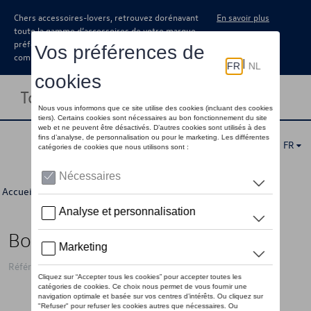
Chers accessoires-lovers, retrouvez dorénavant
En savoir plus
toute la gamme d’accessoires de votre marque
préférée sous forme de catalogue à
commander auprès de votre concessionaire.
Toggle navigation
FR
Accueil
>
Pour vous
>
"R" Collection
>
Accessoires
> Détail
Bonnet VW avec logo « R », bleu
Référence: 3B4084303 287