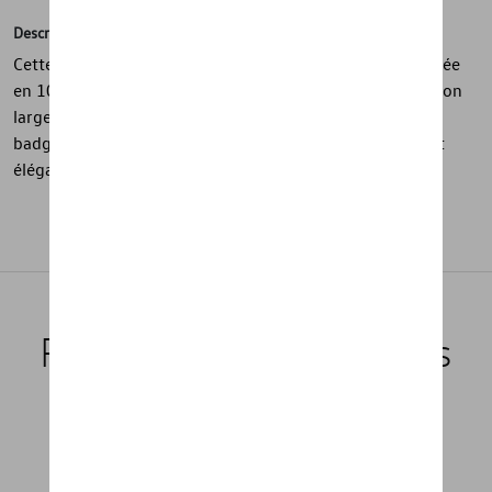
Description
Cette bonnet bleue de la collection « R » est confectionnée
en 100 % laine et se distingue par sa texture côtelée et son
large revers pour un style chaleureux et confortable. Le
badge cousu avec logo R apporte une finition discrète et
élégante.
Produits recommandés