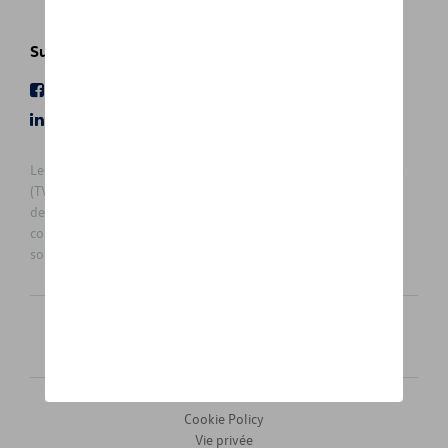
Suivez nous
Facebook
Youtube
LinkedIn
Instagram
Les prix affichés sur le présent site sont des prix recommandés
(TVAc), hors éventuels frais de montage. Pour connaitre le prix
de vente actuel et les éventuels frais de montage, veuillez
contacter votre concessionnaire/agent. Les prix recommandés
sont sujets à des changements sans préavis.
Français
Nederlands
Cookie Policy
Vie privée