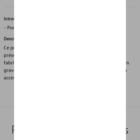
Introduction
- Porte-clés avec décapsuleur au design Coccinelle
Description
Ce porte-clés avec décapsuleur en forme de Coccinelle
présente une vue avant de la Kever en bleu clair. Il est
fabriqué en acier et comporte une inscription Volkswagen
gravée. Avec ses dimensions de 85 x 55 x 5 mm, c’est un
accessoire pratique et élégant.
Produits recommandés