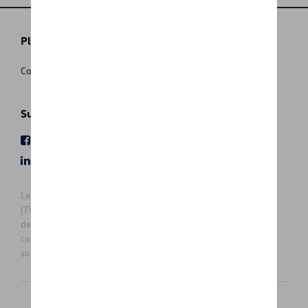
Plus d'informations
Conditions de vente
Suivez nous
Facebook
Youtube
LinkedIn
Instagram
Les prix affichés sur le présent site sont des prix recommandés
(TVAc), hors éventuels frais de montage. Pour connaitre le prix
de vente actuel et les éventuels frais de montage, veuillez
contacter votre concessionnaire/agent. Les prix recommandés
sont sujets à des changements sans préavis.