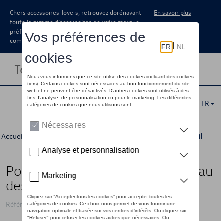
Chers accessoires-lovers, retrouvez dorénavant
En savoir plus
toute la gamme d’accessoires de votre marque
préférée sous forme de catalogue à
commander auprès de votre concessionaire.
Toggle navigation
FR
Accueil
>
Pour vous
>
Dernière chance
>
Accessoires
> Détail
Porte-clés VW avec décapsuleur au
design Coccinelle
Référence: 1K6087010A