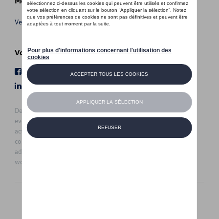
Meer info
Verkoopsvoorwaarden
Volg Ons
Facebook
Youtube
LinkedIn
Instagram
De prijzen op deze site zijn adviesprijzen (incl. btw), exclusief
eventuele installatiekosten. Voor meer informatie over de
actuele verkoopprijs en de eventuele installatiekosten kunt u
contact opnemen met uw concessiehouder / agent. De
adviesprijzen kunnen zonder voorafgaande kennisgeving
worden gewijzigd.
Nederlands
Français