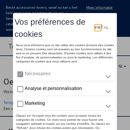
Beste accessoires-lovers, vanaf nu kan u het
Meer informatie
hele accessoire assortiment van uw
favoriete merk terugvinden in de online
catalogus. Deze kunnen steeds besteld
worden via uw dealer.
Toggle navigation
NL
Oeps !
We kunnen de pagina, de informatie die u zoekt niet vinden
Terug naar de startpagina
Een vraag ?
Neem contact op