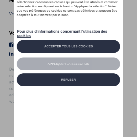
Meer info
Verkoopsvoorwaarden
Volg Ons
Facebook
Youtube
LinkedIn
Instagram
De prijzen op deze site zijn adviesprijzen (incl. btw), exclusief
eventuele installatiekosten. Voor meer informatie over de
actuele verkoopprijs en de eventuele installatiekosten kunt u
contact opnemen met uw concessiehouder / agent. De
adviesprijzen kunnen zonder voorafgaande kennisgeving
worden gewijzigd.
Nederlands
Français