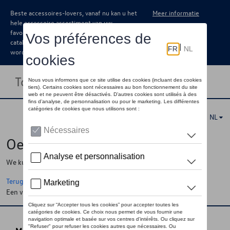
Beste accessoires-lovers, vanaf nu kan u het
Meer informatie
hele accessoire assortiment van uw
favoriete merk terugvinden in de online
catalogus. Deze kunnen steeds besteld
worden via uw dealer.
Toggle navigation
NL
Oeps !
We kunnen de pagina, de informatie die u zoekt niet vinden
Terug naar de startpagina
Een vraag ?
Neem contact op