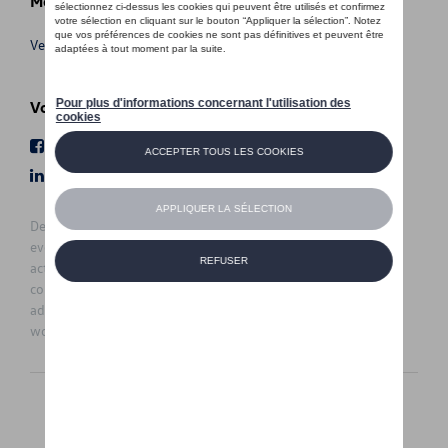
Meer info
Verkoopsvoorwaarden
Volg Ons
Facebook
Youtube
LinkedIn
Instagram
De prijzen op deze site zijn adviesprijzen (incl. btw), exclusief
eventuele installatiekosten. Voor meer informatie over de
actuele verkoopprijs en de eventuele installatiekosten kunt u
contact opnemen met uw concessiehouder / agent. De
adviesprijzen kunnen zonder voorafgaande kennisgeving
worden gewijzigd.
Nederlands
Français