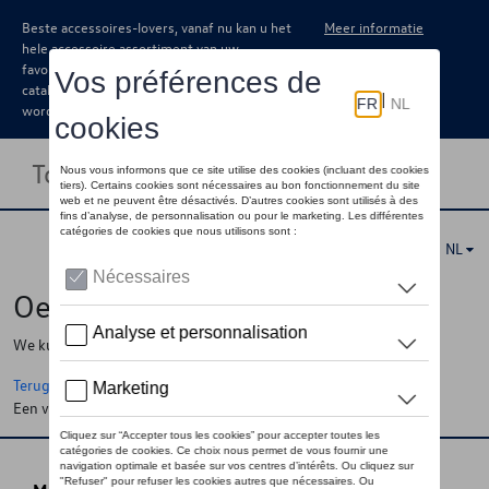
Beste accessoires-lovers, vanaf nu kan u het
Meer informatie
hele accessoire assortiment van uw
favoriete merk terugvinden in de online
catalogus. Deze kunnen steeds besteld
worden via uw dealer.
Toggle navigation
NL
Oeps !
We kunnen de pagina, de informatie die u zoekt niet vinden
Terug naar de startpagina
Een vraag ?
Neem contact op