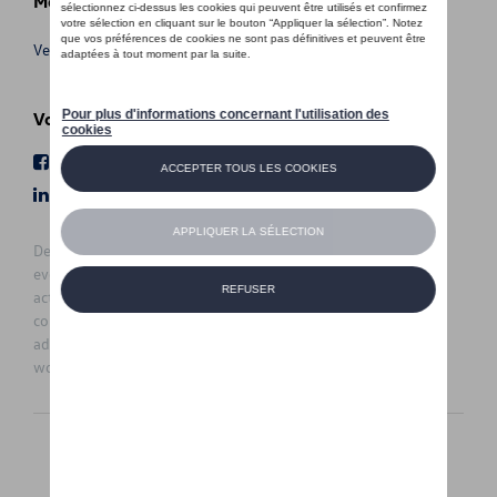
Meer info
Verkoopsvoorwaarden
Volg Ons
Facebook
Youtube
LinkedIn
Instagram
De prijzen op deze site zijn adviesprijzen (incl. btw), exclusief
eventuele installatiekosten. Voor meer informatie over de
actuele verkoopprijs en de eventuele installatiekosten kunt u
contact opnemen met uw concessiehouder / agent. De
adviesprijzen kunnen zonder voorafgaande kennisgeving
worden gewijzigd.
Nederlands
Français