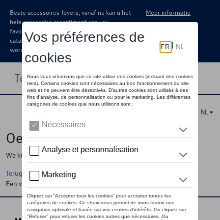
Beste accessoires-lovers, vanaf nu kan u het
Meer informatie
hele accessoire assortiment van uw
favoriete merk terugvinden in de online
catalogus. Deze kunnen steeds besteld
worden via uw dealer.
Toggle navigation
NL
Oeps !
We kunnen de pagina, de informatie die u zoekt niet vinden
Terug naar de startpagina
Een vraag ?
Neem contact op