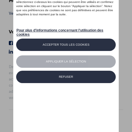
Meer info
Verkoopsvoorwaarden
Volg Ons
Facebook
Youtube
LinkedIn
Instagram
De prijzen op deze site zijn adviesprijzen (incl. btw), exclusief
eventuele installatiekosten. Voor meer informatie over de
actuele verkoopprijs en de eventuele installatiekosten kunt u
contact opnemen met uw concessiehouder / agent. De
adviesprijzen kunnen zonder voorafgaande kennisgeving
worden gewijzigd.
Nederlands
Français