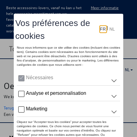
Beste accessoires-lovers, vanaf nu kan u het
Meer informatie
hele accessoire assortiment van uw
favoriete merk terugvinden in de online
catalogus. Deze kunnen steeds besteld
worden via uw dealer.
Toggle navigation
NL
Oeps !
We kunnen de pagina, de informatie die u zoekt niet vinden
Terug naar de startpagina
Een vraag ?
Neem contact op