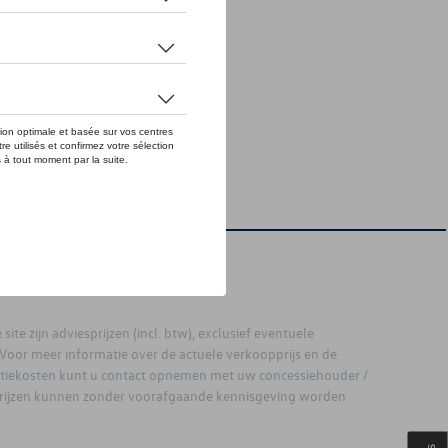
site zijn adviesprijzen (incl. btw), exclusief eventuele
. Voor meer informatie over de actuele verkoopprijs en de
latiekosten kunt u contact opnemen met uw concessiehouder /
prijzen kunnen zonder voorafgaande kennisgeving worden