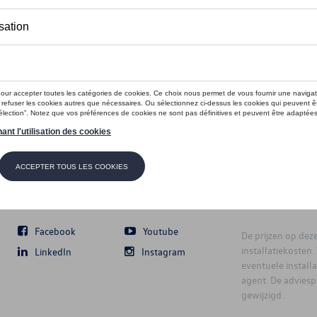
Volg Ons
Facebook
Youtube
De prijzen op deze 
installatiekosten
LinkedIn
Instagram
eventuele instal
agent. De advies
gewijzigd.