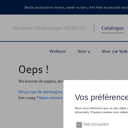
Beste accessoires-lovers, vanaf nu kan u het hele accessoire as
Modellen (Volkswagen WEBSITE)
Catalogus
Welkom
Voor u
Voor uw Vol
Oeps !
We kunnen de pagina, de informatie die u zoekt niet vinden
Terug naar de startpagina
Een vraag ?
Neem contact op