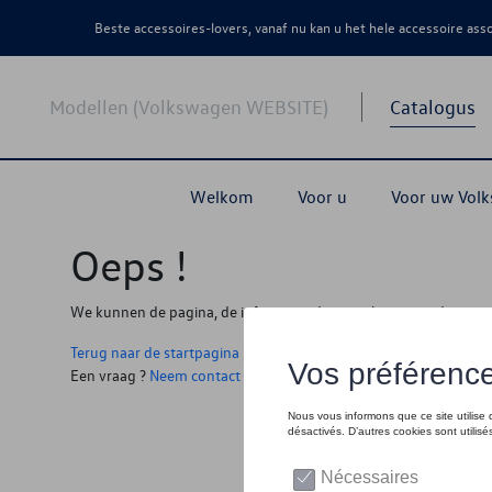
Beste accessoires-lovers, vanaf nu kan u het hele accessoire as
Modellen (Volkswagen WEBSITE)
Catalogus
Welkom
Voor u
Voor uw Vol
Oeps !
We kunnen de pagina, de informatie die u zoekt niet vinden
Terug naar de startpagina
Een vraag ?
Neem contact op