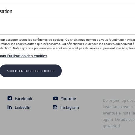
Volg Ons
Facebook
Youtube
De prijzen op deze 
installatiekosten
LinkedIn
Instagram
eventuele instal
agent. De advies
gewijzigd.