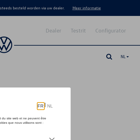
 steeds besteld worden via uw dealer.
Meer informatie
Dealer
Testrit
Configurator
NL