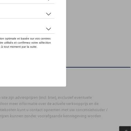
site zijn adviesprijzen (incl. btw), exclusief eventuele
. Voor meer informatie over de actuele verkoopprijs en de
latiekosten kunt u contact opnemen met uw concessiehouder /
prijzen kunnen zonder voorafgaande kennisgeving worden