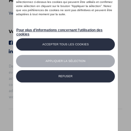
Meer info
Verkoopsvoorwaarden
Volg Ons
Facebook
Youtube
LinkedIn
Instagram
De prijzen op deze site zijn adviesprijzen (incl. btw), exclusief
eventuele installatiekosten. Voor meer informatie over de
actuele verkoopprijs en de eventuele installatiekosten kunt u
contact opnemen met uw concessiehouder / agent. De
adviesprijzen kunnen zonder voorafgaande kennisgeving
worden gewijzigd.
Nederlands
Français