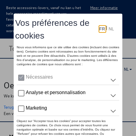
Beste accessoires-lovers, vanaf nu kan u het
Meer informatie
hele accessoire assortiment van uw
favoriete merk terugvinden in de online
catalogus. Deze kunnen steeds besteld
worden via uw dealer.
Toggle navigation
NL
Oeps !
We kunnen de pagina, de informatie die u zoekt niet vinden
Terug naar de startpagina
Een vraag ?
Neem contact op