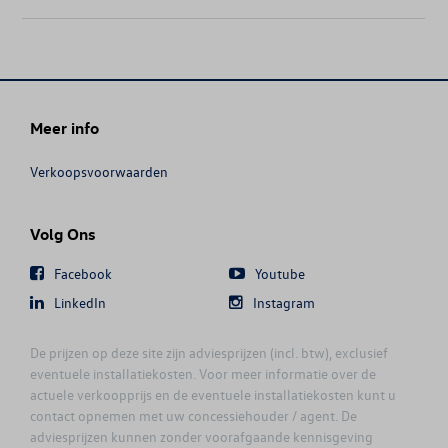
Meer info
Verkoopsvoorwaarden
Volg Ons
Facebook
Youtube
LinkedIn
Instagram
De prijzen op deze site zijn adviesprijzen (incl. btw), exclusief
eventuele installatiekosten. Voor meer informatie over de
actuele verkoopprijs en de eventuele installatiekosten kunt u
contact opnemen met uw concessiehouder / agent. De
adviesprijzen kunnen zonder voorafgaande kennisgeving