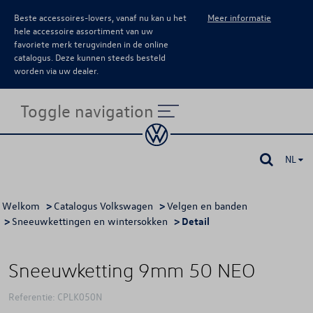
Beste accessoires-lovers, vanaf nu kan u het
Meer informatie
hele accessoire assortiment van uw
favoriete merk terugvinden in de online
catalogus. Deze kunnen steeds besteld
worden via uw dealer.
Toggle navigation
NL
Welkom
>
Catalogus Volkswagen
>
Velgen en banden
>
Sneeuwkettingen en wintersokken
> Detail
Sneeuwketting 9mm 50 NEO
Referentie: CPLK050N