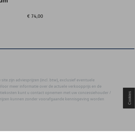
ium
€ 74,00
€ 9,99
site zijn adviesprijzen (incl. btw), exclusief eventuele
. Voor meer informatie over de actuele verkoopprijs en de
latiekosten kunt u contact opnemen met uw concessiehouder /
Cookies
prijzen kunnen zonder voorafgaande kennisgeving worden