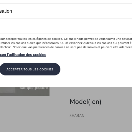
Dit product is momenteel niet op s
Contactee
Introductie
Folie / film
Beschrijving
De lakbeschermfolies zijn nod
de lak tegen krassen en deuke
Model(len)
SHARAN