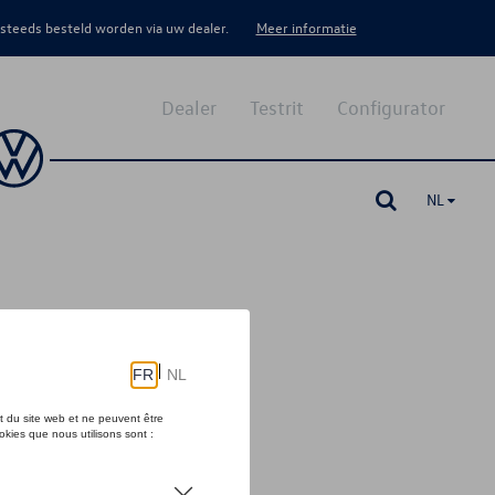
 steeds besteld worden via uw dealer.
Meer informatie
Dealer
Testrit
Configurator
NL