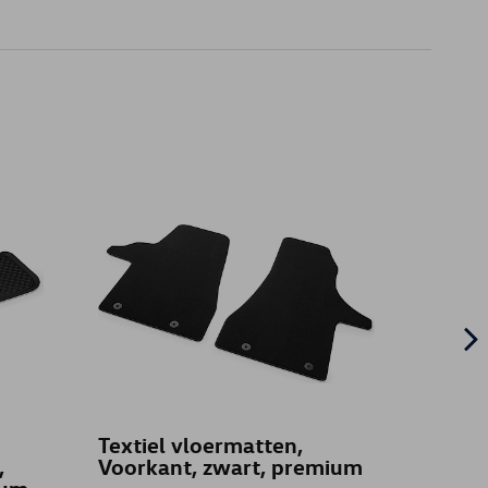
Textiel vloermatten,
VW sl
,
Voorkant, zwart, premium
2019