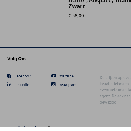
Achter, Allspace, Titan
Zwart
€ 58,00
Volg Ons
Facebook
Youtube
De prijzen op deze 
installatiekosten
LinkedIn
Instagram
eventuele instal
agent. De advies
gewijzigd.
Nederlands
Français