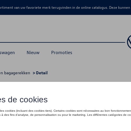
sortiment van uw favoriete merk terugvinden in de online catalogus. Deze kunnen
kswagen
Nieuw
Promoties
en bagagerekken
> Detail
€ 44,00