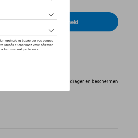
tock
r uw dealer voor beschikbaarheid
ig bij het monteren van de achterdrager en beschermen
n.