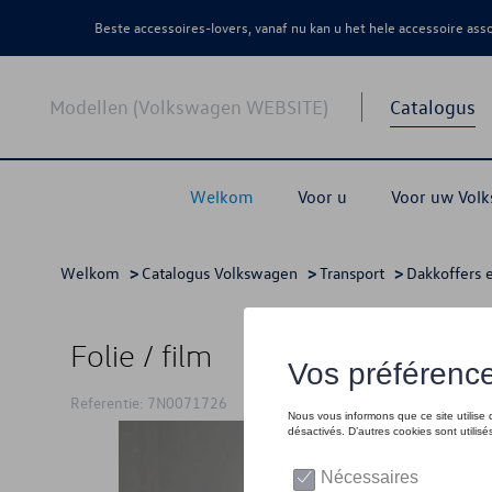
Beste accessoires-lovers, vanaf nu kan u het hele accessoire as
Modellen (Volkswagen WEBSITE)
Catalogus
Welkom
Voor u
Voor uw Vol
Welkom
>
Catalogus Volkswagen
>
Transport
>
Dakkoffers 
Folie / film
Referentie: 7N0071726