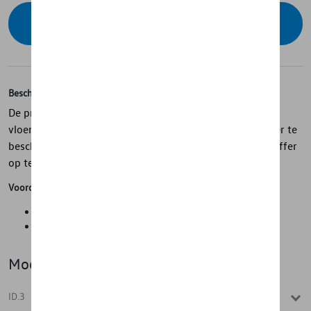
Contacteer uw dealer om te bestellen
Beschrijving
De protection pack bevat het volgende: - Rubberen
vloermatten set voor/achter - Kofferschaal om uw koffer te
beschermen tegen vuil - Plooibox om je spullen in de koffer
op te bergen.
Voordelen
Interessante kortingen
Voordelige prijzen
Model(len)
ID.3