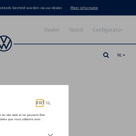
 steeds besteld worden via uw dealer.
Meer informatie
Dealer
Testrit
Configurator
NL