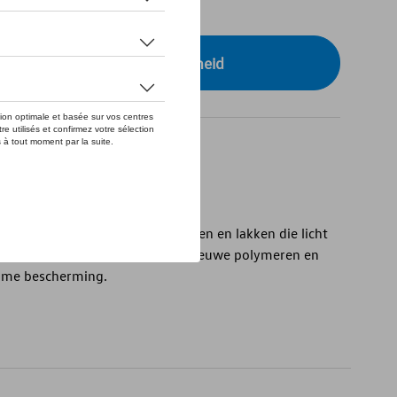
tock
r uw dealer voor beschikbaarheid
einigt en beschermt nieuwe lakken en lakken die licht
in één enkele bewerking. Bevat nieuwe polymeren en
ame bescherming.