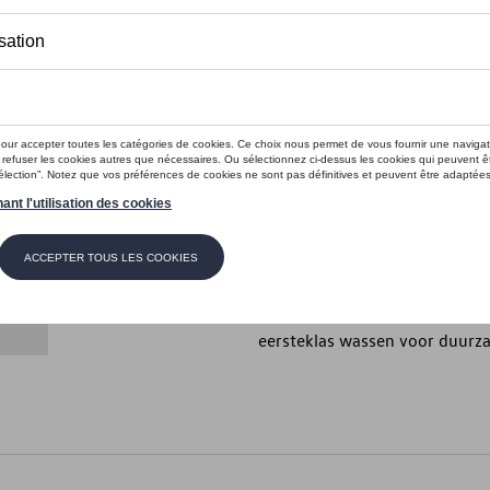
Dit product is momenteel niet op s
Contactee
Introductie
Time to shine
Beschrijving
Gemakkelijk aan te brengen. R
door het weer zijn aangetast 
eersteklas wassen voor duurz