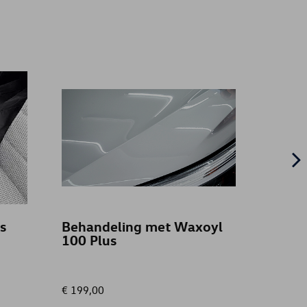
's
Behandeling met Waxoyl
Vloer
100 Plus
weer
Voor,
stuur 
€ 199,00
€ 61,00