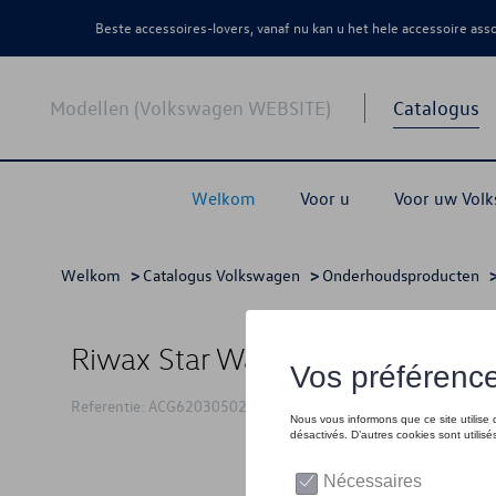
Beste accessoires-lovers, vanaf nu kan u het hele accessoire as
Modellen (Volkswagen WEBSITE)
Catalogus
Welkom
Voor u
Voor uw Vol
Welkom
>
Catalogus Volkswagen
>
Onderhoudsproducten
Riwax Star Wax 500ml
Referentie: ACG62030502