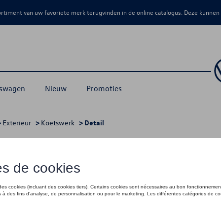
sortiment van uw favoriete merk terugvinden in de online catalogus. Deze kunnen
kswagen
Nieuw
Promoties
>
Exterieur
>
Koetswerk
> Detail
€ 14,00