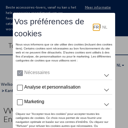
Beste accessoires-lovers, vanaf nu kan u het
Meer informatie
hele accessoire assortiment van uw
favoriete merk terugvinden in de online
catalogus. Deze kunnen steeds besteld
worden via uw dealer.
Toggle navigation
NL
Welkom
>
Voor u
>
Volkswagen Collectie
>
Accessoires
>
Kantoorartikelen
> Detail
VW boek “Creating Memories”,
Engels