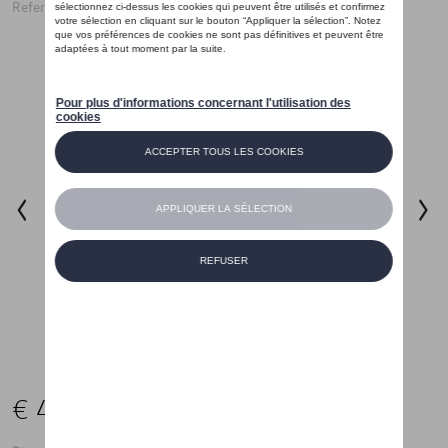
Referentie: 330087108A
€ 40,00