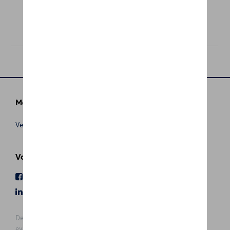
€ 105,00
Meer info
Verkoopsvoorwaarden
Volg Ons
Facebook
Youtube
LinkedIn
Instagram
De prijzen op deze site zijn adviesprijzen (incl. btw), exclusief
eventuele installatiekosten. Voor meer informatie over de