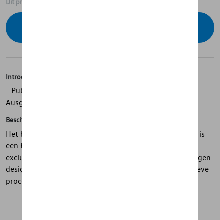
Dit product is momenteel niet op stock
Contacteer uw dealer voor beschikbaarheid
Introductie
- Publikatie "Creating Memories" in het Engelstalige
Ausgabe
Beschrijving
Het boek Creating Memories uit de Volkswagen collectie is
een Engelstalige publicatie van 168 pagina’s die een
exclusieve blik biedt achter de schermen van de Volkswagen
designstudio. Het boek neemt de lezer mee in het creatieve
proces en de ontwikkeling van iconische ontwerpen.