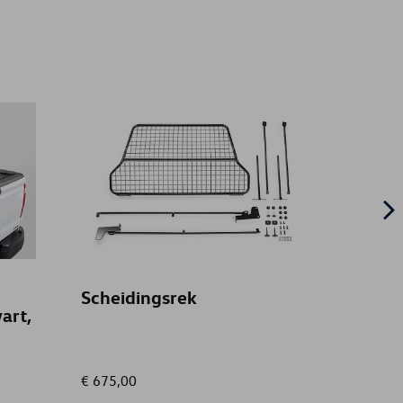
Scheidingsrek
Deurt
art,
Achte
€ 675,00
€ 58,00