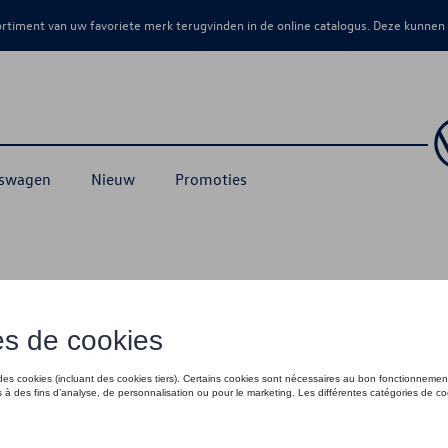
sortiment van uw favoriete merk terugvinden in de online catalogus. Deze kunnen
kswagen
Nieuw
Promoties
€ 0,50