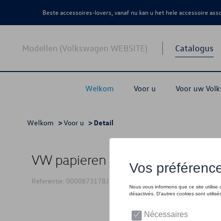
Beste accessoires-lovers, vanaf nu kan u het hele accessoire as
Modellen (Volkswagen WEBSITE)
Catalogus
Welkom
Voor u
Voor uw Vol
Welkom
>
Voor u
> Detail
VW papieren zak, 32 x 40 cm
Referentie: 000087317BJ