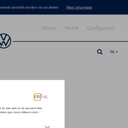
 steeds besteld worden via uw dealer.
Meer informatie
Dealer
Testrit
Configurator
NL