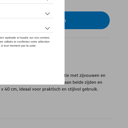
eer uw dealer om te bestellen
t zijvouwen en blokbodem
 Volkswagen promotionele collectie met zijvouwen en
oorzien van het Volkswagen-logo aan beide zijden en
x 40 cm, ideaal voor praktisch en stijlvol gebruik.