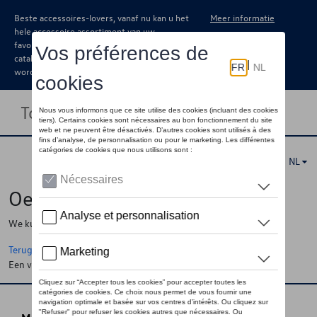
Beste accessoires-lovers, vanaf nu kan u het
Meer informatie
hele accessoire assortiment van uw
favoriete merk terugvinden in de online
catalogus. Deze kunnen steeds besteld
worden via uw dealer.
Toggle navigation
NL
Oeps !
We kunnen de pagina, de informatie die u zoekt niet vinden
Terug naar de startpagina
Een vraag ?
Neem contact op