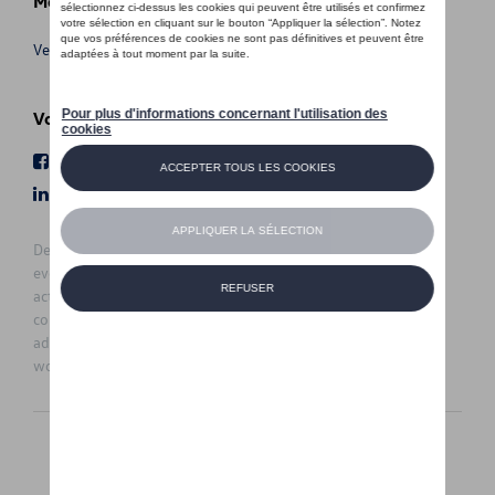
Meer info
Verkoopsvoorwaarden
Volg Ons
Facebook
Youtube
LinkedIn
Instagram
De prijzen op deze site zijn adviesprijzen (incl. btw), exclusief
eventuele installatiekosten. Voor meer informatie over de
actuele verkoopprijs en de eventuele installatiekosten kunt u
contact opnemen met uw concessiehouder / agent. De
adviesprijzen kunnen zonder voorafgaande kennisgeving
worden gewijzigd.
Nederlands
Français