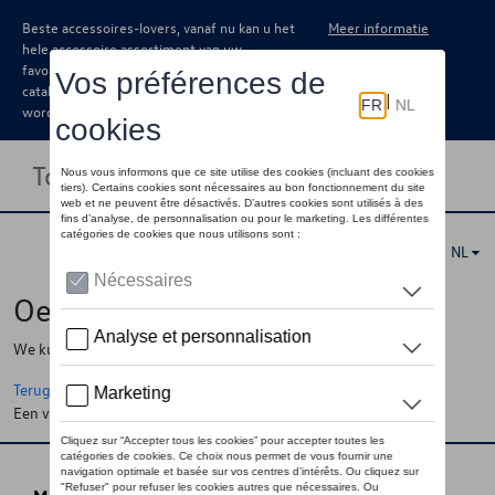
Beste accessoires-lovers, vanaf nu kan u het
Meer informatie
hele accessoire assortiment van uw
favoriete merk terugvinden in de online
catalogus. Deze kunnen steeds besteld
worden via uw dealer.
Toggle navigation
NL
Oeps !
We kunnen de pagina, de informatie die u zoekt niet vinden
Terug naar de startpagina
Een vraag ?
Neem contact op