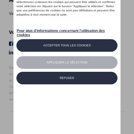
Meer info
Verkoopsvoorwaarden
Volg Ons
Facebook
Youtube
LinkedIn
Instagram
De prijzen op deze site zijn adviesprijzen (incl. btw), exclusief
eventuele installatiekosten. Voor meer informatie over de
actuele verkoopprijs en de eventuele installatiekosten kunt u
contact opnemen met uw concessiehouder / agent. De
adviesprijzen kunnen zonder voorafgaande kennisgeving
worden gewijzigd.
Nederlands
Français